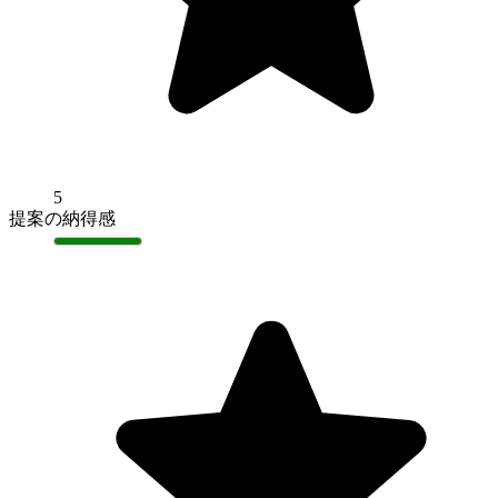
5
提案の納得感