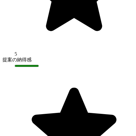
5
提案の納得感