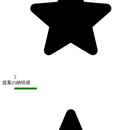
5
提案の納得感