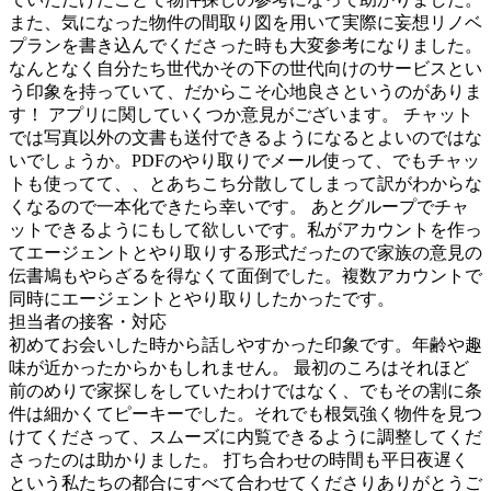
また、気になった物件の間取り図を用いて実際に妄想リノベ
プランを書き込んでくださった時も大変参考になりました。
なんとなく自分たち世代かその下の世代向けのサービスとい
う印象を持っていて、だからこそ心地良さというのがありま
す！ アプリに関していくつか意見がございます。 チャット
では写真以外の文書も送付できるようになるとよいのではな
いでしょうか。PDFのやり取りでメール使って、でもチャッ
トも使ってて、、とあちこち分散してしまって訳がわからな
くなるので一本化できたら幸いです。 あとグループでチャ
ットできるようにもして欲しいです。私がアカウントを作っ
てエージェントとやり取りする形式だったので家族の意見の
伝書鳩もやらざるを得なくて面倒でした。複数アカウントで
同時にエージェントとやり取りしたかったです。
担当者の接客・対応
初めてお会いした時から話しやすかった印象です。年齢や趣
味が近かったからかもしれません。 最初のころはそれほど
前のめりで家探しをしていたわけではなく、でもその割に条
件は細かくてピーキーでした。それでも根気強く物件を見つ
けてくださって、スムーズに内覧できるように調整してくだ
さったのは助かりました。 打ち合わせの時間も平日夜遅く
という私たちの都合にすべて合わせてくださりありがとうご