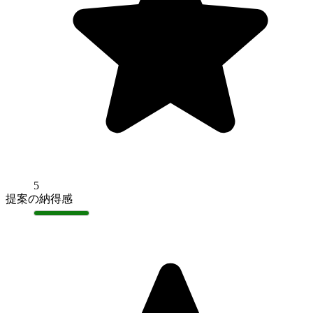
5
提案の納得感