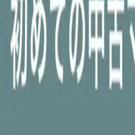
女性向け
初心者向け
ゼロから学べる
さまざまな女性の購入事情をおりまぜながら、女性エージェ