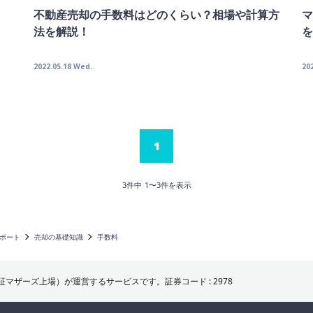
不動産売却の手数料はどのくらい？相場や計算方
マ
法を解説！
を
2022.05.18 Wed.
20
1
3
件中
1
〜
3
件を表示
ポート
売却の基礎知識
手数料
マザーズ上場）が運営するサービスです。証券コード : 2978