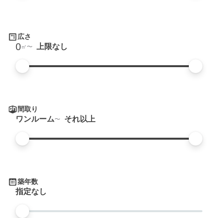
広さ
0
上限なし
㎡
間取り
ワンルーム
それ以上
築年数
指定なし