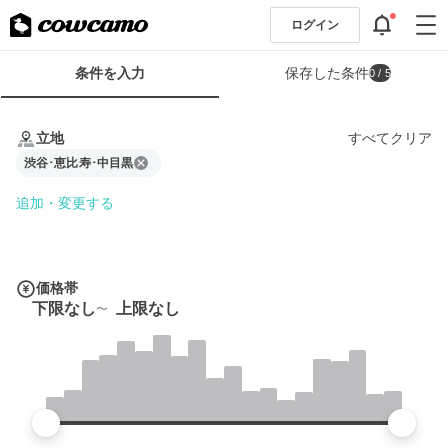
ログイン
検
条件を入力
保存した条件
0
/ 5
索
条
条
件
件
立地
すべてクリア
フ
を
ォ
渋谷･恵比寿･中目黒
入
ー
力
追加・変更する
ム
価格帯
下限なし
上限なし