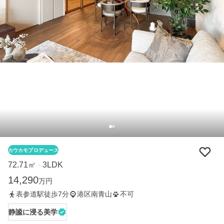
カウカモプロデュース
72.71㎡
3LDK
・
14,290
万円
表参道駅徒歩7分
港区南青山
不可
静謐に浸る美学