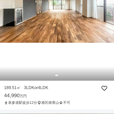
189.51㎡
3LDKor4LDK
・
44,990
万円
表参道駅徒歩12分
港区南青山
不可