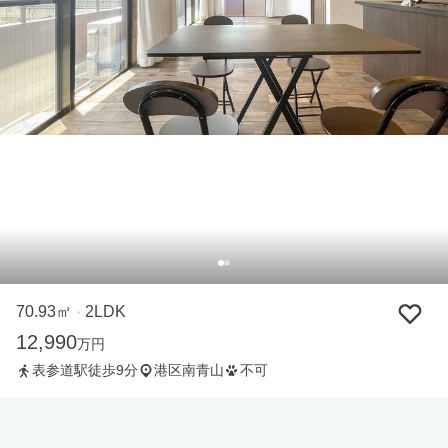
70.93㎡
2LDK
・
12,990
万円
表参道駅徒歩9分
港区南青山
不可