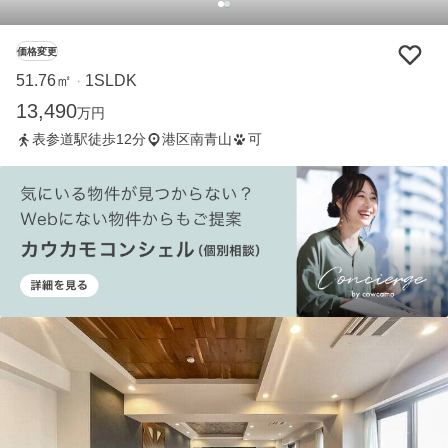
価格変更
51.76㎡
1SLDK
・
13,490
万円
表参道駅徒歩12分
港区南青山
可