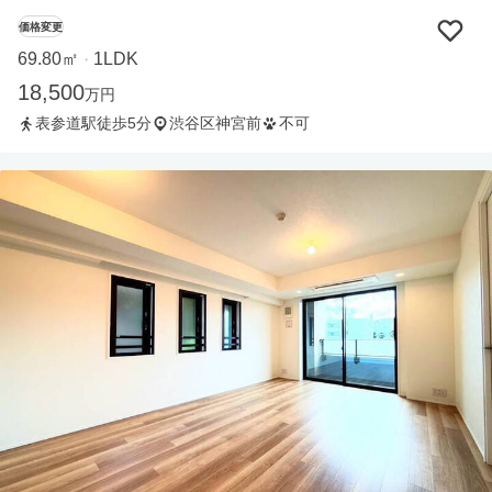
価格変更
69.80㎡
1LDK
・
18,500
万円
表参道駅徒歩5分
渋谷区神宮前
不可