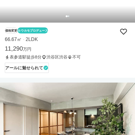
価格変更
カウカモプロデュース
66.67㎡
2LDK
・
11,290
万円
表参道駅徒歩8分
渋谷区渋谷
不可
アールに魅せられて