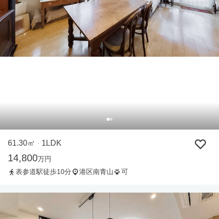
61.30㎡
1LDK
・
14,800
万円
表参道駅徒歩10分
港区南青山
可