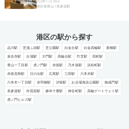
2LDK / 72.20㎡
港区南青山 / 表参道駅
港区の駅から探す
品川駅
芝浦ふ頭駅
芝公園駅
白金台駅
白金高輪駅
新橋駅
泉岳寺駅
台場駅
大門駅
高輪台駅
竹芝駅
田町駅
青山一丁目駅
虎ノ門駅
赤坂駅
乃木坂駅
浜松町駅
赤坂見附駅
日の出駅
広尾駅
三田駅
六本木駅
六本木一丁目駅
赤羽橋駅
汐留駅
お台場海浜公園駅
御成門駅
表参道駅
外苑前駅
麻布十番駅
神谷町駅
高輪ゲートウェイ駅
虎ノ門ヒルズ駅