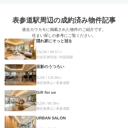
表参道駅周辺の
成約済み物件記事
過去カウカモに掲載された物件のご紹介です。
住まい探しの参考にご覧ください。
隠れ家にそっと冠を
2SLDK / 99.57㎡
渋谷区神宮前 / 外苑前駅
面影のうつろい
2LDK / 126.96㎡
港区南青山 / 表参道駅
Gift for us
2LDK / 84.39㎡
港区南青山 / 表参道駅
URBAN SALON