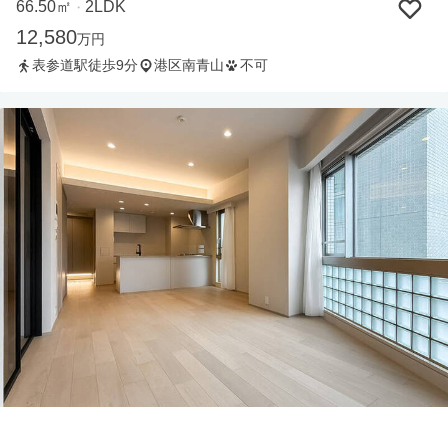
66.50㎡
2LDK
・
12,580
万円
表参道駅徒歩9分
港区南青山
不可