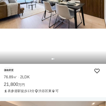
価格変更
76.89㎡
2LDK
・
21,800
万円
表参道駅徒歩13分
渋谷区東
可