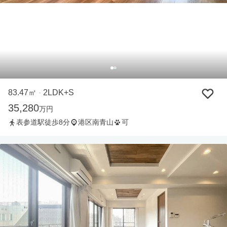
83.47㎡
2LDK+S
・
35,280
万円
表参道駅徒歩8分
港区南青山
可