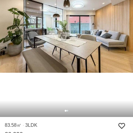
83.58㎡
3LDK
・