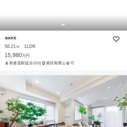
価格変更
58.21㎡
1LDK
・
15,980
万円
表参道駅徒歩10分
港区南青山
可