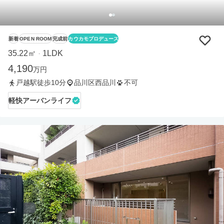
新着
OPEN ROOM
完成前
カウカモプロデュース
35.22㎡
1LDK
・
4,190
万円
戸越駅徒歩10分
品川区西品川
不可
軽快アーバンライフ