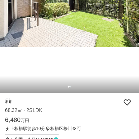
新着
68.32㎡
2SLDK
・
6,480
万円
上板橋駅徒歩10分
板橋区桜川
可