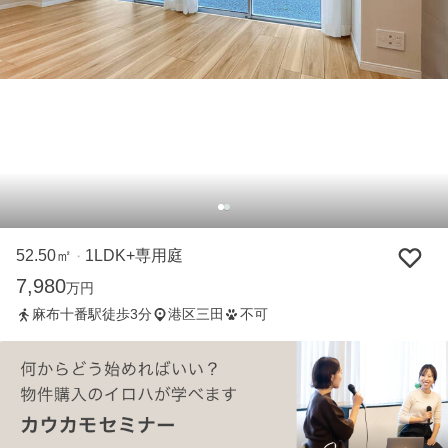
52.50㎡
1LDK+専用庭
・
7,980
万円
麻布十番駅徒歩3分
港区三田
不可