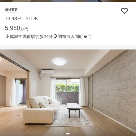
価格変更
73.98㎡
3LDK
・
5,980
万円
成城学園前駅徒歩24分
調布市入間町
可