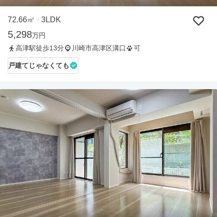
72.66㎡
3LDK
・
5,298
万円
高津駅徒歩13分
川崎市高津区溝口
可
戸建てじゃなくても