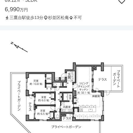
69.12㎡
3LDK
・
6,990
万円
三鷹台駅徒歩13分
杉並区松庵
不可