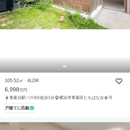
105.52㎡
4LDK
・
6,998
万円
青葉台駅バス9分徒歩1分
横浜市青葉区たちばな台
可
戸建てに匹敵