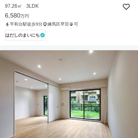
97.26㎡
3LDK
・
6,580
万円
平和台駅徒歩9分
練馬区早宮
可
はだしのまいにち