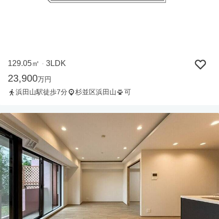
129.05㎡
3LDK
・
23,900
万円
浜田山駅徒歩7分
杉並区浜田山
可