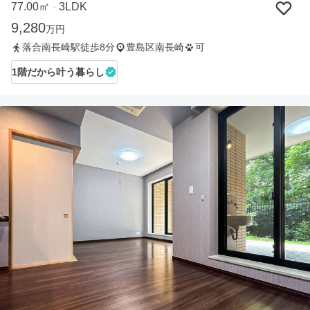
77.00㎡
3LDK
・
9,280
万円
落合南長崎駅徒歩8分
豊島区南長崎
可
1階だから叶う暮らし