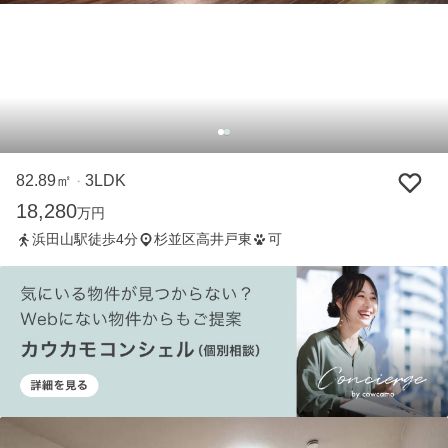
82.89㎡
3LDK
・
18,280
万円
浜田山駅徒歩4分
杉並区高井戸東
可