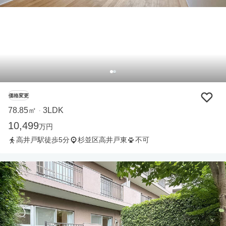
価格変更
78.85㎡
3LDK
・
10,499
万円
高井戸駅徒歩5分
杉並区高井戸東
不可