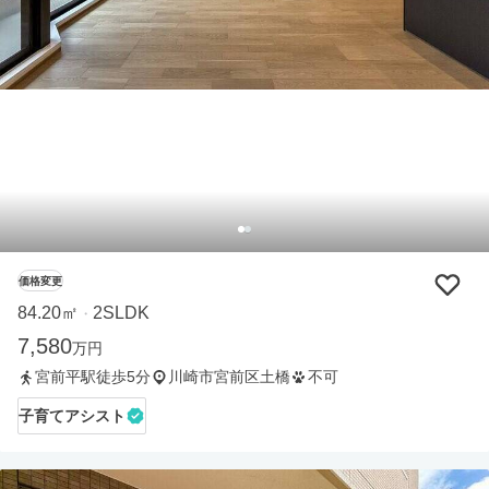
価格変更
84.20㎡
2SLDK
・
7,580
万円
宮前平駅徒歩5分
川崎市宮前区土橋
不可
子育てアシスト