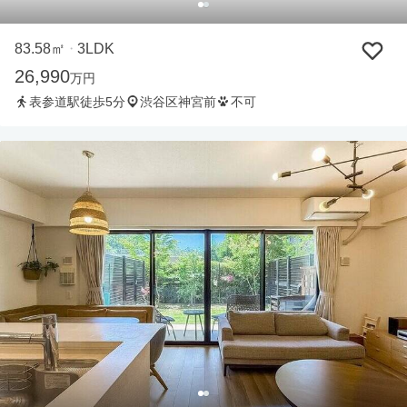
83.58㎡
3LDK
・
26,990
万円
表参道駅徒歩5分
渋谷区神宮前
不可