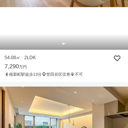
54.08㎡
2LDK
・
7,290
万円
桜新町駅徒歩13分
世田谷区弦巻
不可