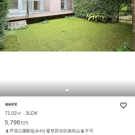
価格変更
71.02㎡
3LDK
・
5,798
万円
芦花公園駅徒歩4分
世田谷区南烏山
不可