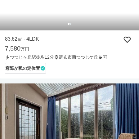
83.62㎡
4LDK
・
7,580
万円
つつじヶ丘駅徒歩12分
調布市西つつじケ丘
可
窓際が私の定位置