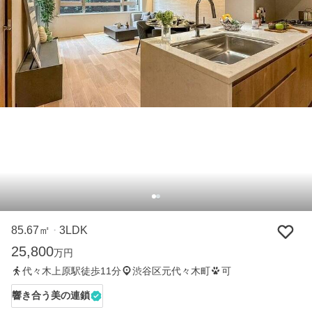
85.67㎡
3LDK
・
25,800
万円
代々木上原駅徒歩11分
渋谷区元代々木町
可
響き合う美の連鎖