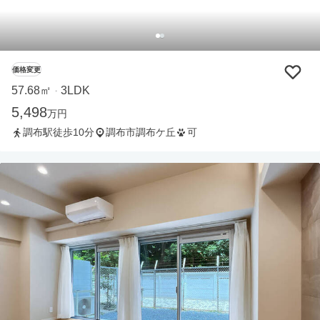
価格変更
57.68㎡
3LDK
・
5,498
万円
調布駅徒歩10分
調布市調布ケ丘
可