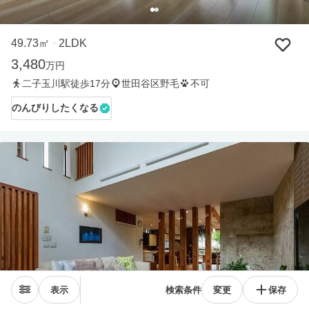
49.73㎡
2LDK
・
3,480
万円
二子玉川駅徒歩17分
世田谷区野毛
不可
のんびりしたくなる
表示
検索条件
変更
保存