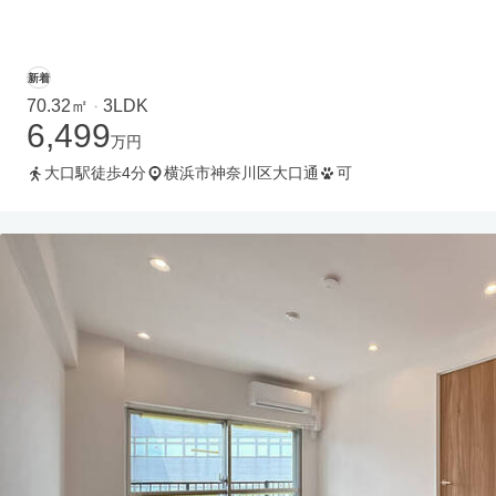
新着
70.32㎡
3LDK
・
6,499
万円
大口駅徒歩4分
横浜市神奈川区大口通
可