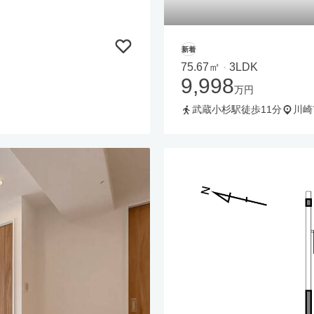
新着
75.67㎡
3LDK
・
9,998
万円
武蔵小杉駅徒歩11分
川崎