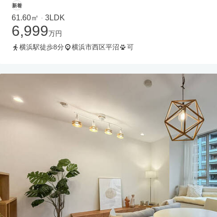
新着
61.60㎡
3LDK
・
6,999
万円
横浜駅徒歩8分
横浜市西区平沼
可