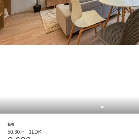
新着
50.30㎡
1LDK
・