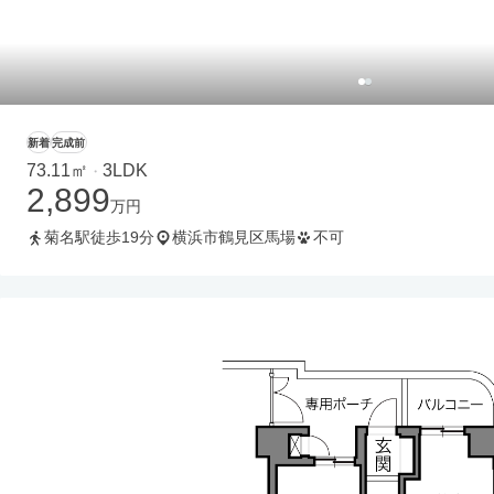
新着
完成前
73.11㎡
3LDK
・
2,899
万円
菊名駅徒歩19分
横浜市鶴見区馬場
不可