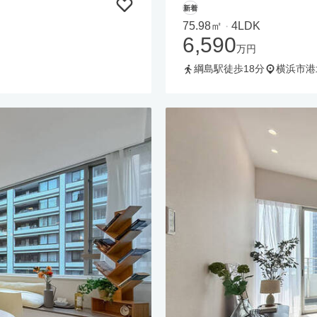
新着
75.98㎡
4LDK
・
6,590
万円
綱島駅徒歩18分
横浜市港