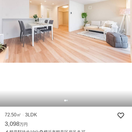
72.50㎡
3LDK
・
3,098
万円