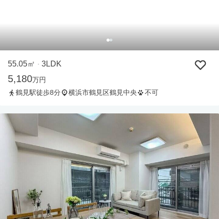
55.05㎡
3LDK
・
5,180
万円
鶴見駅徒歩8分
横浜市鶴見区鶴見中央
不可