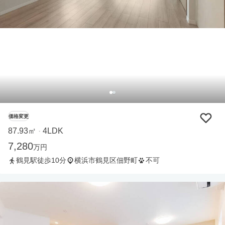
価格変更
87.93㎡
4LDK
・
7,280
万円
鶴見駅徒歩10分
横浜市鶴見区佃野町
不可