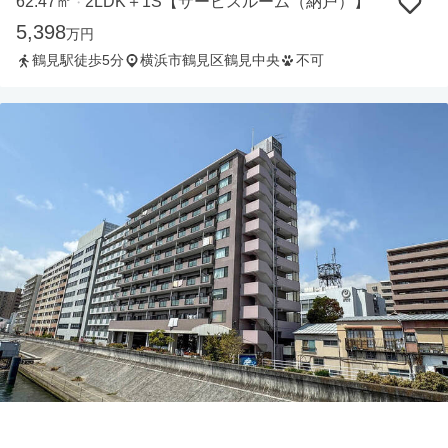
62.47㎡
2LDK＋1S【サービスルーム（納戸）】
・
5,398
万円
鶴見駅徒歩5分
横浜市鶴見区鶴見中央
不可