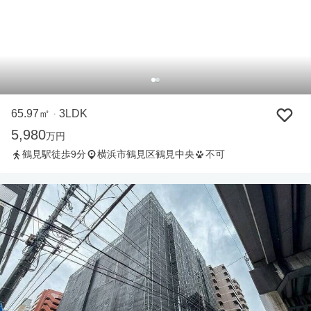
65.97㎡
3LDK
・
5,980
万円
鶴見駅徒歩9分
横浜市鶴見区鶴見中央
不可