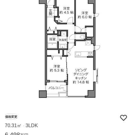
価格変更
70.31㎡
3LDK
・
6,498