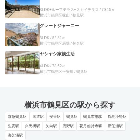
3LDK+ルーフテラス+スカイテラス / 79.15㎡
横浜市鶴見区梶山 / 鶴見駅
グレートジャーニー
3LDK / 82.81㎡
横浜市鶴見区馬場 / 菊名駅
ヤシヤシ家族生活
4LDK / 78.52㎡
横浜市鶴見区平安町 / 鶴見駅
横浜市鶴見区の駅から探す
京急鶴見駅
国道駅
安善駅
鶴見駅
鶴見市場駅
鶴見小野駅
生麦駅
弁天橋駅
矢向駅
浅野駅
花月総持寺駅
新芝浦駅
海芝浦駅