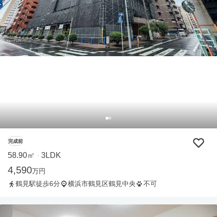
完成前
58.90㎡
3LDK
・
4,590
万円
鶴見駅徒歩6分
横浜市鶴見区鶴見中央
不可