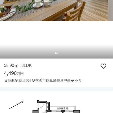
58.90㎡
3LDK
・
4,490
万円
鶴見駅徒歩6分
横浜市鶴見区鶴見中央
不可