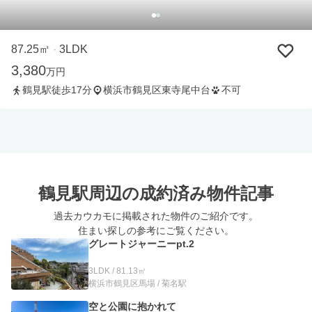
87.25㎡
3LDK
・
3,380
万円
鶴見駅徒歩17分
横浜市鶴見区東寺尾中台
不可
鶴見駅周辺の
成約済み物件記事
過去カウカモに掲載された物件のご紹介です。
住まい探しの参考にご覧ください。
グレートジャーニーpt.2
3LDK / 81.13㎡
横浜市鶴見区馬場 / 菊名駅
空と公園に抱かれて