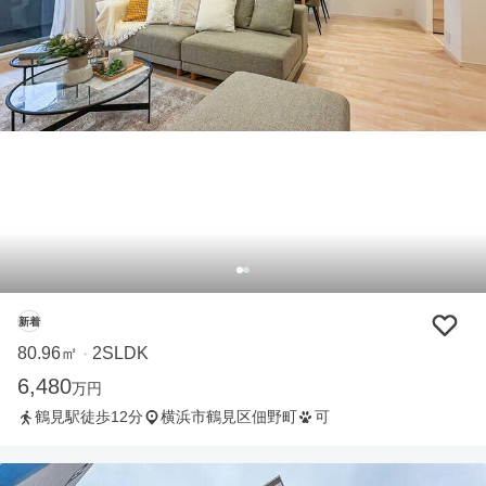
新着
80.96㎡
2SLDK
・
6,480
万円
鶴見駅徒歩12分
横浜市鶴見区佃野町
可