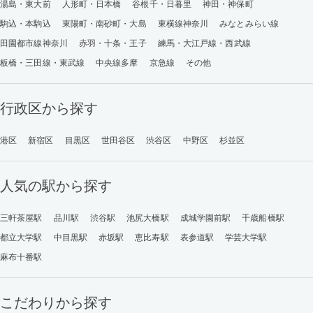
湯島・東大前
人形町・日本橋
谷根千・日暮里
神田・神保町
駒込・本駒込
東陽町・南砂町・大島
東横線神奈川
みなとみらい線
田園都市線神奈川
赤羽・十条・王子
練馬・大江戸線・西武線
板橋・三田線・東武線
中央線多摩
京急線
その他
行政区から探す
港区
新宿区
目黒区
世田谷区
渋谷区
中野区
杉並区
人気の駅から探す
三軒茶屋駅
品川駅
渋谷駅
池尻大橋駅
成城学園前駅
千歳船橋駅
都立大学駅
中目黒駅
赤坂駅
恵比寿駅
表参道駅
学芸大学駅
麻布十番駅
こだわりから探す