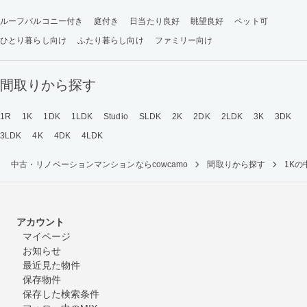
ルーフバルコニー付き
庭付き
日当たり良好
眺望良好
ペット可
ひとり暮らし向け
ふたり暮らし向け
ファミリー向け
間取りから探す
1R
1K
1DK
1LDK
Studio
SLDK
2K
2DK
2LDK
3K
3DK
3LDK
4K
4DK
4LDK
中古・リノベーションマンションならcowcamo
間取りから探す
1K
アカウント
マイページ
お知らせ
最近見た物件
保存物件
保存した検索条件