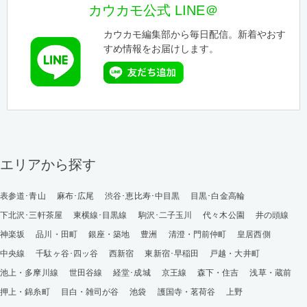
カウカモ公式 LINE＠
カウカモ編集部から毎日配信。新着やおす
すめ情報をお届けします。
エリアから探す
表参道･青山
麻布･広尾
渋谷･恵比寿･中目黒
目黒･白金高輪
下北沢･三軒茶屋
東横線･目黒線
駒沢･二子玉川
代々木公園
井の頭線
神楽坂
品川・田町
銀座・築地
豊洲
清澄・門前仲町
皇居西側
中央線
千駄ヶ谷･四ッ谷
西新宿
東新宿･早稲田
戸越・大井町
池上・多摩川線
世田谷線
経堂･成城
京王線
森下・住吉
浅草・蔵前
押上・錦糸町
目白・雑司が谷
池袋
護国寺・茗荷谷
上野