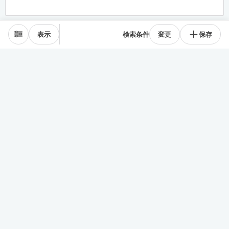
表示
検索条件
変更
保存
エリアから探す
表参道･青山
麻布･広尾
渋谷･恵比寿･中目黒
目黒･白金高輪
下北沢･三軒茶屋
東横線･目黒線
駒沢･二子玉川
代々木公園
井の頭線
神楽坂
品川・田町
銀座・築地
豊洲
清澄・門前仲町
皇居西側
中央線
千駄ヶ谷･四ッ谷
西新宿
東新宿･早稲田
戸越・大井町
池上・多摩川線
世田谷線
経堂･成城
京王線
森下・住吉
浅草・蔵前
押上・錦糸町
目白・雑司が谷
池袋
護国寺・茗荷谷
上野
湯島・東大前
人形町・日本橋
谷根千・日暮里
神田・神保町
駒込・本駒込
東陽町・南砂町・大島
東横線神奈川
みなとみらい線
田園都市線神奈川
赤羽・十条・王子
練馬・大江戸線・西武線
板橋・三田線・東武線
中央線多摩
京急線
その他