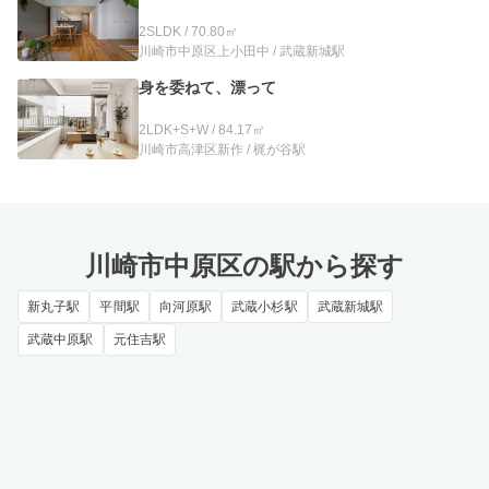
2SLDK / 70.80㎡
川崎市中原区上小田中 / 武蔵新城駅
身を委ねて、漂って
2LDK+S+W / 84.17㎡
川崎市高津区新作 / 梶が谷駅
川崎市中原区の駅から探す
新丸子駅
平間駅
向河原駅
武蔵小杉駅
武蔵新城駅
武蔵中原駅
元住吉駅