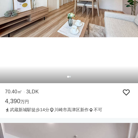
70.40㎡
3LDK
・
4,390
万円
武蔵新城駅徒歩14分
川崎市高津区新作
不可