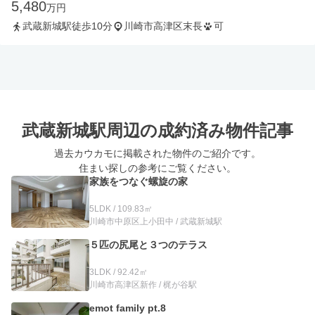
5,480
万円
武蔵新城駅徒歩10分
川崎市高津区末長
可
武蔵新城駅周辺の
成約済み物件記事
過去カウカモに掲載された物件のご紹介です。
住まい探しの参考にご覧ください。
家族をつなぐ螺旋の家
5LDK / 109.83㎡
川崎市中原区上小田中 / 武蔵新城駅
５匹の尻尾と３つのテラス
3LDK / 92.42㎡
川崎市高津区新作 / 梶が谷駅
emot family pt.8