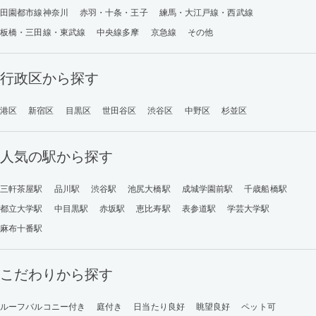
田園都市線神奈川
赤羽・十条・王子
練馬・大江戸線・西武線
板橋・三田線・東武線
中央線多摩
京急線
その他
行政区から探す
港区
新宿区
目黒区
世田谷区
渋谷区
中野区
杉並区
人気の駅から探す
三軒茶屋駅
品川駅
渋谷駅
池尻大橋駅
成城学園前駅
千歳船橋駅
都立大学駅
中目黒駅
赤坂駅
恵比寿駅
表参道駅
学芸大学駅
麻布十番駅
こだわりから探す
ルーフバルコニー付き
庭付き
日当たり良好
眺望良好
ペット可