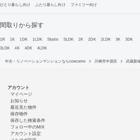
ひとり暮らし向け
ふたり暮らし向け
ファミリー向け
間取りから探す
1R
1K
1DK
1LDK
Studio
SLDK
2K
2DK
2LDK
3K
3DK
3LDK
4K
4DK
4LDK
中古・リノベーションマンションならcowcamo
川崎市中原区
武蔵新
アカウント
マイページ
お知らせ
最近見た物件
保存物件
保存した検索条件
フォロー中のMIX
アカウント設定
メルマガ設定