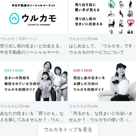
ウルカモ｜TOPページ
ウルカモ公式note
売り出し前の住まいと出会える、
はじめまして、「ウルカモ」です -
中古不動産のソーシャルマーケッ
ウルカモのサービスについて
ト
ウルカモ公式note
ウルカモ公式note
あなたの住まいを「買うかも」な
「売るかも」な住まいと出会いま
人を探してみませんか？ - ウルカ
せんか？ - ウルカモの使い方（買
モの使い方（売主さま向け）
主さま向け）
ウルカモトップを見る