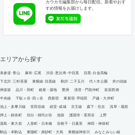
カウカモ編集部から毎日配信。新着やおす
すめ情報をお届けします。
エリアから探す
表参道･青山
麻布･広尾
渋谷･恵比寿･中目黒
目黒･白金高輪
下北沢･三軒茶屋
東横線･目黒線
駒沢･二子玉川
代々木公園
井の頭線
神楽坂
品川・田町
銀座・築地
豊洲
清澄・門前仲町
皇居西側
中央線
千駄ヶ谷･四ッ谷
西新宿
東新宿･早稲田
戸越・大井町
池上・多摩川線
世田谷線
経堂･成城
京王線
森下・住吉
浅草・蔵前
押上・錦糸町
目白・雑司が谷
池袋
護国寺・茗荷谷
上野
湯島・東大前
人形町・日本橋
谷根千・日暮里
神田・神保町
駒込・本駒込
東陽町・南砂町・大島
東横線神奈川
みなとみらい線