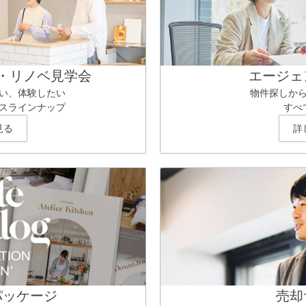
・リノベ見学会
エージェ
い、体験したい
物件探しか
スラインナップ
すべ
見る
詳
パッケージ
売却