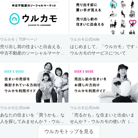
ウルカモ｜TOPページ
ウルカモ公式note
売り出し前の住まいと出会える、
はじめまして、「ウルカモ」です -
中古不動産のソーシャルマーケッ
ウルカモのサービスについて
ト
ウルカモ公式note
ウルカモ公式note
あなたの住まいを「買うかも」な
「売るかも」な住まいと出会いま
人を探してみませんか？ - ウルカ
せんか？ - ウルカモの使い方（買
モの使い方（売主さま向け）
主さま向け）
ウルカモトップを見る