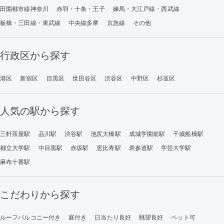
田園都市線神奈川
赤羽・十条・王子
練馬・大江戸線・西武線
板橋・三田線・東武線
中央線多摩
京急線
その他
行政区から探す
港区
新宿区
目黒区
世田谷区
渋谷区
中野区
杉並区
人気の駅から探す
三軒茶屋駅
品川駅
渋谷駅
池尻大橋駅
成城学園前駅
千歳船橋駅
都立大学駅
中目黒駅
赤坂駅
恵比寿駅
表参道駅
学芸大学駅
麻布十番駅
こだわりから探す
ルーフバルコニー付き
庭付き
日当たり良好
眺望良好
ペット可