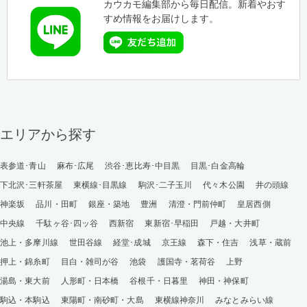
カウカモ編集部から毎日配信。新着やおす
すめ情報をお届けします。
エリアから探す
表参道･青山
麻布･広尾
渋谷･恵比寿･中目黒
目黒･白金高輪
下北沢･三軒茶屋
東横線･目黒線
駒沢･二子玉川
代々木公園
井の頭線
神楽坂
品川・田町
銀座・築地
豊洲
清澄・門前仲町
皇居西側
中央線
千駄ヶ谷･四ッ谷
西新宿
東新宿･早稲田
戸越・大井町
池上・多摩川線
世田谷線
経堂･成城
京王線
森下・住吉
浅草・蔵前
押上・錦糸町
目白・雑司が谷
池袋
護国寺・茗荷谷
上野
湯島・東大前
人形町・日本橋
谷根千・日暮里
神田・神保町
駒込・本駒込
東陽町・南砂町・大島
東横線神奈川
みなとみらい線