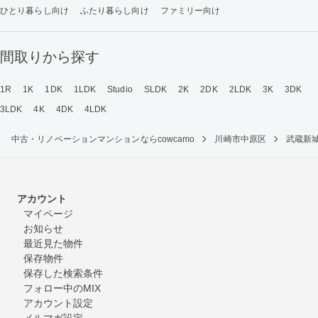
ひとり暮らし向け
ふたり暮らし向け
ファミリー向け
間取りから探す
1R
1K
1DK
1LDK
Studio
SLDK
2K
2DK
2LDK
3K
3DK
3LDK
4K
4DK
4LDK
中古・リノベーションマンションならcowcamo
川崎市中原区
武蔵新
アカウント
マイページ
お知らせ
最近見た物件
保存物件
保存した検索条件
フォロー中のMIX
アカウント設定
メルマガ設定