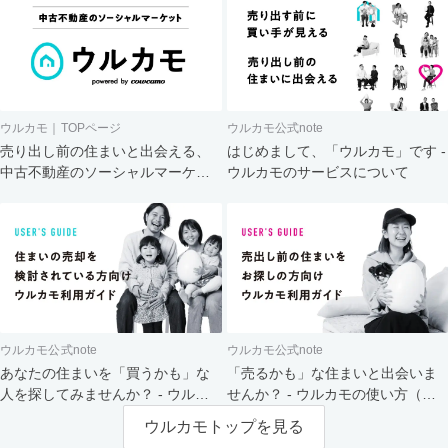
ウルカモ｜TOPページ
ウルカモ公式note
売り出し前の住まいと出会える、
はじめまして、「ウルカモ」です -
中古不動産のソーシャルマーケッ
ウルカモのサービスについて
ト
ウルカモ公式note
ウルカモ公式note
あなたの住まいを「買うかも」な
「売るかも」な住まいと出会いま
人を探してみませんか？ - ウルカ
せんか？ - ウルカモの使い方（買
モの使い方（売主さま向け）
主さま向け）
ウルカモトップを見る