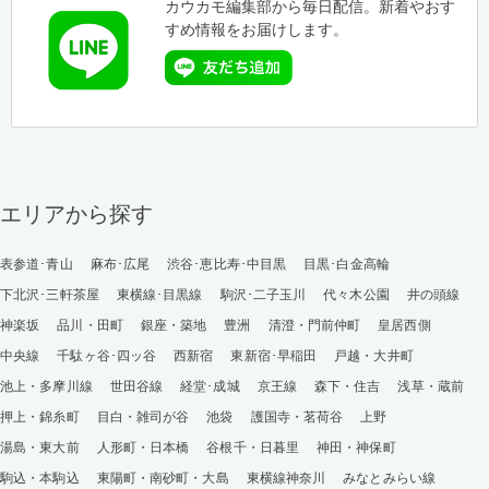
カウカモ編集部から毎日配信。新着やおす
すめ情報をお届けします。
エリアから探す
表参道･青山
麻布･広尾
渋谷･恵比寿･中目黒
目黒･白金高輪
下北沢･三軒茶屋
東横線･目黒線
駒沢･二子玉川
代々木公園
井の頭線
神楽坂
品川・田町
銀座・築地
豊洲
清澄・門前仲町
皇居西側
中央線
千駄ヶ谷･四ッ谷
西新宿
東新宿･早稲田
戸越・大井町
池上・多摩川線
世田谷線
経堂･成城
京王線
森下・住吉
浅草・蔵前
押上・錦糸町
目白・雑司が谷
池袋
護国寺・茗荷谷
上野
湯島・東大前
人形町・日本橋
谷根千・日暮里
神田・神保町
駒込・本駒込
東陽町・南砂町・大島
東横線神奈川
みなとみらい線