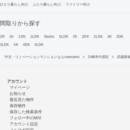
ひとり暮らし向け
ふたり暮らし向け
ファミリー向け
間取りから探す
1R
1K
1DK
1LDK
Studio
SLDK
2K
2DK
2LDK
3K
3DK
3LDK
4K
4DK
4LDK
中古・リノベーションマンションならcowcamo
川崎市中原区
武蔵新
アカウント
マイページ
お知らせ
最近見た物件
保存物件
保存した検索条件
フォロー中のMIX
アカウント設定
メルマガ設定