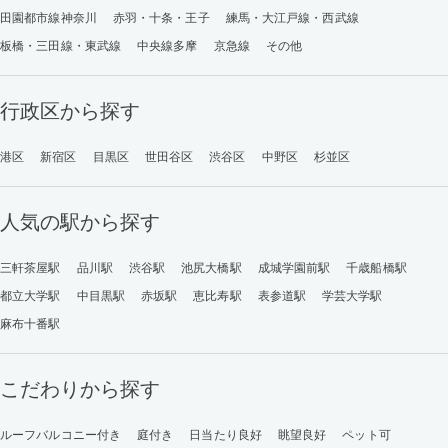
田園都市線神奈川
赤羽・十条・王子
練馬・大江戸線・西武線
板橋・三田線・東武線
中央線多摩
京急線
その他
行政区から探す
港区
新宿区
目黒区
世田谷区
渋谷区
中野区
杉並区
人気の駅から探す
三軒茶屋駅
品川駅
渋谷駅
池尻大橋駅
成城学園前駅
千歳船橋駅
都立大学駅
中目黒駅
赤坂駅
恵比寿駅
表参道駅
学芸大学駅
麻布十番駅
こだわりから探す
ルーフバルコニー付き
庭付き
日当たり良好
眺望良好
ペット可