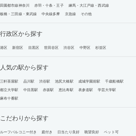
田園都市線神奈川
赤羽・十条・王子
練馬・大江戸線・西武線
板橋・三田線・東武線
中央線多摩
京急線
その他
行政区から探す
港区
新宿区
目黒区
世田谷区
渋谷区
中野区
杉並区
人気の駅から探す
三軒茶屋駅
品川駅
渋谷駅
池尻大橋駅
成城学園前駅
千歳船橋駅
都立大学駅
中目黒駅
赤坂駅
恵比寿駅
表参道駅
学芸大学駅
麻布十番駅
こだわりから探す
ルーフバルコニー付き
庭付き
日当たり良好
眺望良好
ペット可