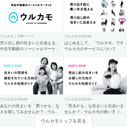
ウルカモ｜TOPページ
ウルカモ公式note
売り出し前の住まいと出会える、
はじめまして、「ウルカモ」です -
中古不動産のソーシャルマーケッ
ウルカモのサービスについて
ト
ウルカモ公式note
ウルカモ公式note
あなたの住まいを「買うかも」な
「売るかも」な住まいと出会いま
人を探してみませんか？ - ウルカ
せんか？ - ウルカモの使い方（買
モの使い方（売主さま向け）
主さま向け）
ウルカモトップを見る