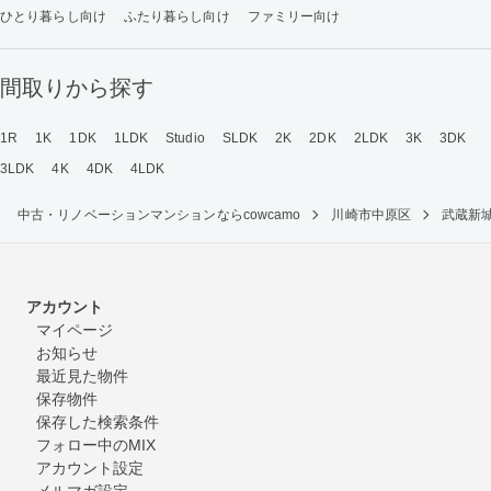
ひとり暮らし向け
ふたり暮らし向け
ファミリー向け
間取りから探す
1R
1K
1DK
1LDK
Studio
SLDK
2K
2DK
2LDK
3K
3DK
3LDK
4K
4DK
4LDK
中古・リノベーションマンションならcowcamo
川崎市中原区
武蔵新
アカウント
マイページ
お知らせ
最近見た物件
保存物件
保存した検索条件
フォロー中のMIX
アカウント設定
メルマガ設定