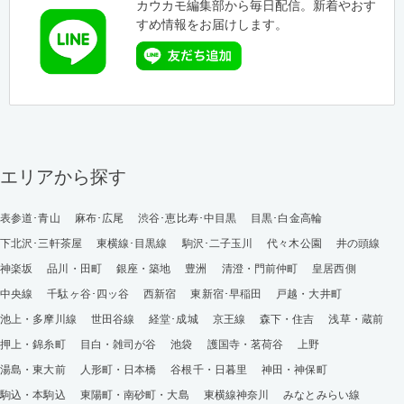
カウカモ編集部から毎日配信。新着やおす
すめ情報をお届けします。
エリアから探す
表参道･青山
麻布･広尾
渋谷･恵比寿･中目黒
目黒･白金高輪
下北沢･三軒茶屋
東横線･目黒線
駒沢･二子玉川
代々木公園
井の頭線
神楽坂
品川・田町
銀座・築地
豊洲
清澄・門前仲町
皇居西側
中央線
千駄ヶ谷･四ッ谷
西新宿
東新宿･早稲田
戸越・大井町
池上・多摩川線
世田谷線
経堂･成城
京王線
森下・住吉
浅草・蔵前
押上・錦糸町
目白・雑司が谷
池袋
護国寺・茗荷谷
上野
湯島・東大前
人形町・日本橋
谷根千・日暮里
神田・神保町
駒込・本駒込
東陽町・南砂町・大島
東横線神奈川
みなとみらい線