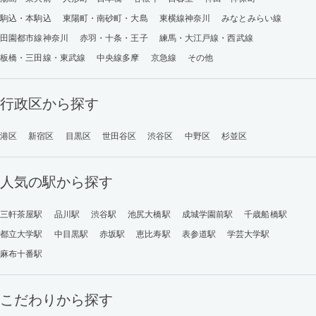
駒込・本駒込
東陽町・南砂町・大島
東横線神奈川
みなとみらい線
田園都市線神奈川
赤羽・十条・王子
練馬・大江戸線・西武線
板橋・三田線・東武線
中央線多摩
京急線
その他
行政区から探す
港区
新宿区
目黒区
世田谷区
渋谷区
中野区
杉並区
人気の駅から探す
三軒茶屋駅
品川駅
渋谷駅
池尻大橋駅
成城学園前駅
千歳船橋駅
都立大学駅
中目黒駅
赤坂駅
恵比寿駅
表参道駅
学芸大学駅
麻布十番駅
こだわりから探す