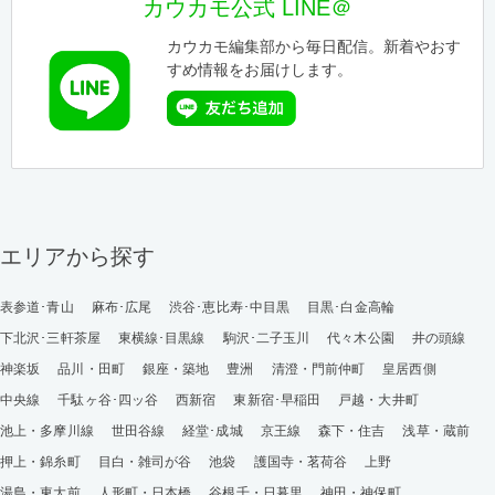
カウカモ公式 LINE＠
カウカモ編集部から毎日配信。新着やおす
すめ情報をお届けします。
エリアから探す
表参道･青山
麻布･広尾
渋谷･恵比寿･中目黒
目黒･白金高輪
下北沢･三軒茶屋
東横線･目黒線
駒沢･二子玉川
代々木公園
井の頭線
神楽坂
品川・田町
銀座・築地
豊洲
清澄・門前仲町
皇居西側
中央線
千駄ヶ谷･四ッ谷
西新宿
東新宿･早稲田
戸越・大井町
池上・多摩川線
世田谷線
経堂･成城
京王線
森下・住吉
浅草・蔵前
押上・錦糸町
目白・雑司が谷
池袋
護国寺・茗荷谷
上野
湯島・東大前
人形町・日本橋
谷根千・日暮里
神田・神保町