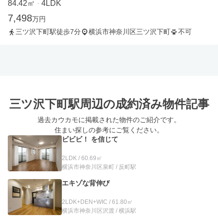
84.42㎡
4LDK
・
7,498
万円
三ツ沢下町駅徒歩7分
横浜市神奈川区三ツ沢下町
不可
三ツ沢下町駅周辺の
成約済み物件記事
過去カウカモに掲載された物件のご紹介です。
住まい探しの参考にご覧ください。
ビビビ！ を信じて
2LDK / 60.69㎡
横浜市神奈川区泉町 / 反町駅
エキゾな背伸び
2LDK+DEN+WIC / 61.80㎡
横浜市神奈川区沢渡 / 横浜駅