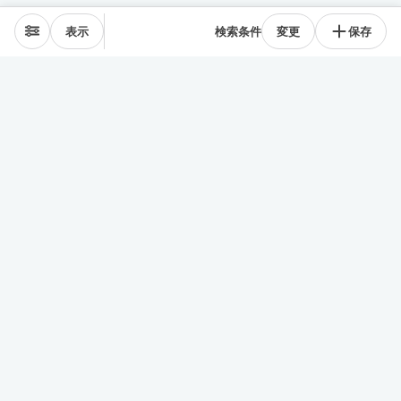
表示
検索条件
変更
保存
エリアから探す
表参道･青山
麻布･広尾
渋谷･恵比寿･中目黒
目黒･白金高輪
下北沢･三軒茶屋
東横線･目黒線
駒沢･二子玉川
代々木公園
井の頭線
神楽坂
品川・田町
銀座・築地
豊洲
清澄・門前仲町
皇居西側
中央線
千駄ヶ谷･四ッ谷
西新宿
東新宿･早稲田
戸越・大井町
池上・多摩川線
世田谷線
経堂･成城
京王線
森下・住吉
浅草・蔵前
押上・錦糸町
目白・雑司が谷
池袋
護国寺・茗荷谷
上野
湯島・東大前
人形町・日本橋
谷根千・日暮里
神田・神保町
駒込・本駒込
東陽町・南砂町・大島
東横線神奈川
みなとみらい線
田園都市線神奈川
赤羽・十条・王子
練馬・大江戸線・西武線
板橋・三田線・東武線
中央線多摩
京急線
その他
行政区から探す