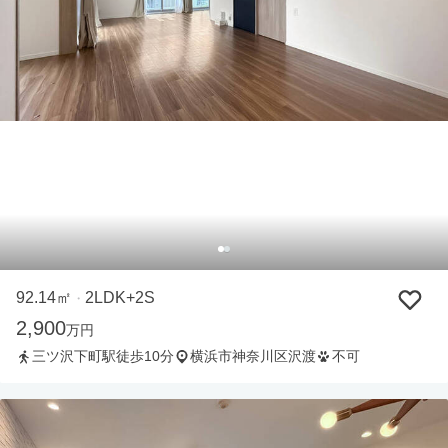
92.14㎡
2LDK+2S
・
2,900
万円
三ツ沢下町駅徒歩10分
横浜市神奈川区沢渡
不可