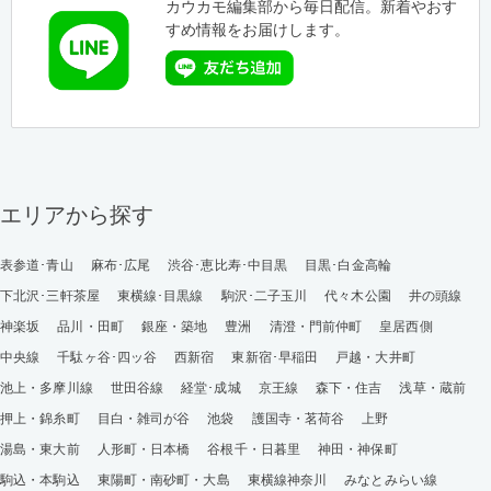
カウカモ編集部から毎日配信。新着やおす
すめ情報をお届けします。
エリアから探す
表参道･青山
麻布･広尾
渋谷･恵比寿･中目黒
目黒･白金高輪
下北沢･三軒茶屋
東横線･目黒線
駒沢･二子玉川
代々木公園
井の頭線
神楽坂
品川・田町
銀座・築地
豊洲
清澄・門前仲町
皇居西側
中央線
千駄ヶ谷･四ッ谷
西新宿
東新宿･早稲田
戸越・大井町
池上・多摩川線
世田谷線
経堂･成城
京王線
森下・住吉
浅草・蔵前
押上・錦糸町
目白・雑司が谷
池袋
護国寺・茗荷谷
上野
湯島・東大前
人形町・日本橋
谷根千・日暮里
神田・神保町
駒込・本駒込
東陽町・南砂町・大島
東横線神奈川
みなとみらい線