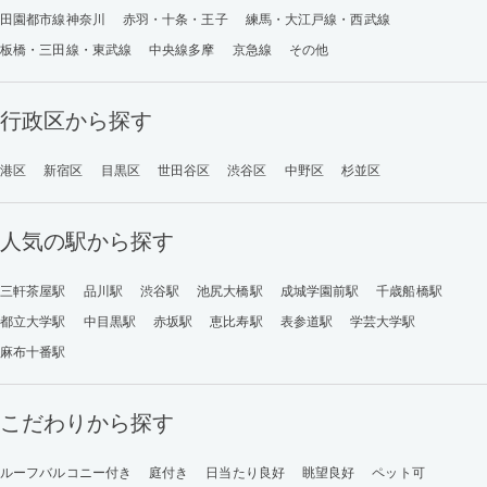
田園都市線神奈川
赤羽・十条・王子
練馬・大江戸線・西武線
板橋・三田線・東武線
中央線多摩
京急線
その他
行政区から探す
港区
新宿区
目黒区
世田谷区
渋谷区
中野区
杉並区
人気の駅から探す
三軒茶屋駅
品川駅
渋谷駅
池尻大橋駅
成城学園前駅
千歳船橋駅
都立大学駅
中目黒駅
赤坂駅
恵比寿駅
表参道駅
学芸大学駅
麻布十番駅
こだわりから探す
ルーフバルコニー付き
庭付き
日当たり良好
眺望良好
ペット可