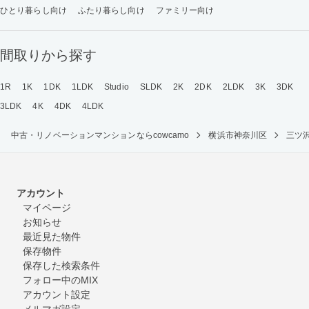
ひとり暮らし向け
ふたり暮らし向け
ファミリー向け
間取りから探す
1R
1K
1DK
1LDK
Studio
SLDK
2K
2DK
2LDK
3K
3DK
3LDK
4K
4DK
4LDK
中古・リノベーションマンションならcowcamo
横浜市神奈川区
三ツ
アカウント
マイページ
お知らせ
最近見た物件
保存物件
保存した検索条件
フォロー中のMIX
アカウント設定
メルマガ設定