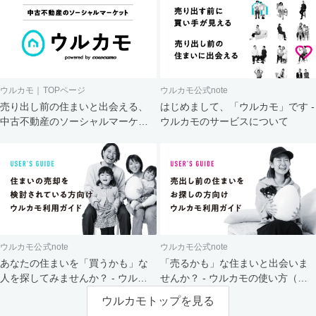
ウルカモ｜TOPページ
ウルカモ公式note
売り出し前の住まいと出会える、
はじめまして、「ウルカモ」です -
中古不動産のソーシャルマーケッ
ウルカモのサービスについて
ト
ウルカモ公式note
ウルカモ公式note
あなたの住まいを「買うかも」な
「売るかも」な住まいと出会いま
人を探してみませんか？ - ウルカ
せんか？ - ウルカモの使い方（買
モの使い方（売主さま向け）
主さま向け）
ウルカモトップを見る