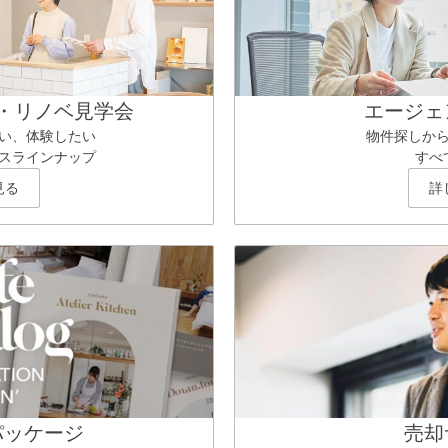
・リノベ見学会
エージェ
い、体験したい
物件探しか
スラインナップ
すべ
見る
詳
パッケージ
売却