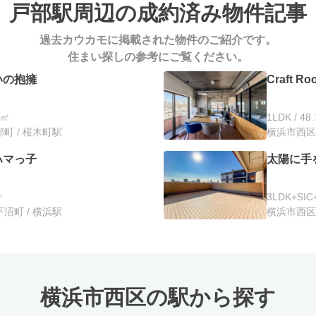
戸部駅周辺の
成約済み物件記事
過去カウカモに掲載された物件のご紹介です。
住まい探しの参考にご覧ください。
いの抱擁
Craft Ro
2㎡
1LDK / 48
町 / 桜木町駅
横浜市西区
ハマっ子
太陽に手
㎡
3LDK+SI
沼町 / 横浜駅
横浜市西区
横浜市西区の駅から探す