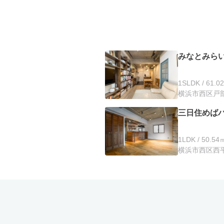
みなとみら
1SLDK / 61.0
横浜市西区戸部
三日住めば
1LDK / 50.54
横浜市西区西平