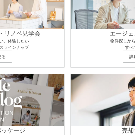
・リノベ見学会
エージェ
い、体験したい
物件探しか
スラインナップ
すべ
見る
詳
パッケージ
売却