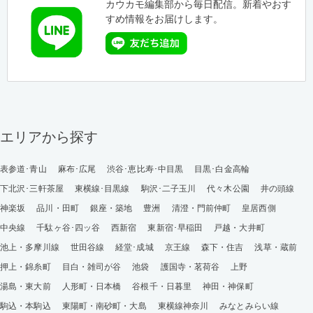
カウカモ編集部から毎日配信。新着やおす
すめ情報をお届けします。
エリアから探す
表参道･青山
麻布･広尾
渋谷･恵比寿･中目黒
目黒･白金高輪
下北沢･三軒茶屋
東横線･目黒線
駒沢･二子玉川
代々木公園
井の頭線
神楽坂
品川・田町
銀座・築地
豊洲
清澄・門前仲町
皇居西側
中央線
千駄ヶ谷･四ッ谷
西新宿
東新宿･早稲田
戸越・大井町
池上・多摩川線
世田谷線
経堂･成城
京王線
森下・住吉
浅草・蔵前
押上・錦糸町
目白・雑司が谷
池袋
護国寺・茗荷谷
上野
湯島・東大前
人形町・日本橋
谷根千・日暮里
神田・神保町
駒込・本駒込
東陽町・南砂町・大島
東横線神奈川
みなとみらい線