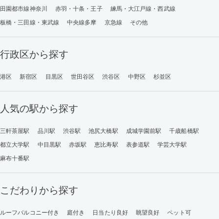
田園都市線神奈川
赤羽・十条・王子
練馬・大江戸線・西武線
板橋・三田線・東武線
中央線多摩
京急線
その他
行政区から探す
港区
新宿区
目黒区
世田谷区
渋谷区
中野区
杉並区
人気の駅から探す
三軒茶屋駅
品川駅
渋谷駅
池尻大橋駅
成城学園前駅
千歳船橋駅
都立大学駅
中目黒駅
赤坂駅
恵比寿駅
表参道駅
学芸大学駅
麻布十番駅
こだわりから探す
ルーフバルコニー付き
庭付き
日当たり良好
眺望良好
ペット可