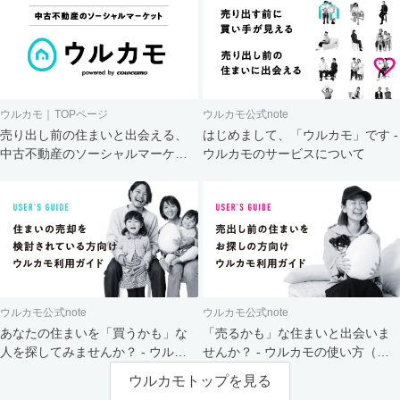
ウルカモ｜TOPページ
ウルカモ公式note
売り出し前の住まいと出会える、
はじめまして、「ウルカモ」です -
中古不動産のソーシャルマーケッ
ウルカモのサービスについて
ト
ウルカモ公式note
ウルカモ公式note
あなたの住まいを「買うかも」な
「売るかも」な住まいと出会いま
人を探してみませんか？ - ウルカ
せんか？ - ウルカモの使い方（買
モの使い方（売主さま向け）
主さま向け）
ウルカモトップを見る