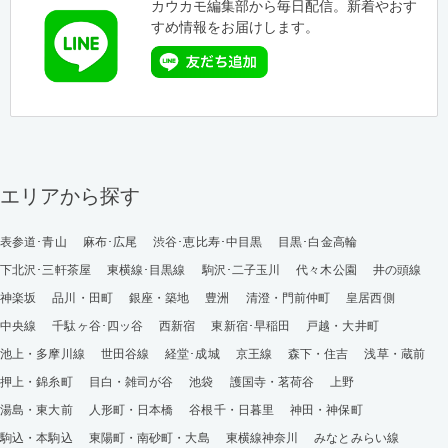
カウカモ編集部から毎日配信。新着やおす
すめ情報をお届けします。
エリアから探す
表参道･青山
麻布･広尾
渋谷･恵比寿･中目黒
目黒･白金高輪
下北沢･三軒茶屋
東横線･目黒線
駒沢･二子玉川
代々木公園
井の頭線
神楽坂
品川・田町
銀座・築地
豊洲
清澄・門前仲町
皇居西側
中央線
千駄ヶ谷･四ッ谷
西新宿
東新宿･早稲田
戸越・大井町
池上・多摩川線
世田谷線
経堂･成城
京王線
森下・住吉
浅草・蔵前
押上・錦糸町
目白・雑司が谷
池袋
護国寺・茗荷谷
上野
湯島・東大前
人形町・日本橋
谷根千・日暮里
神田・神保町
駒込・本駒込
東陽町・南砂町・大島
東横線神奈川
みなとみらい線