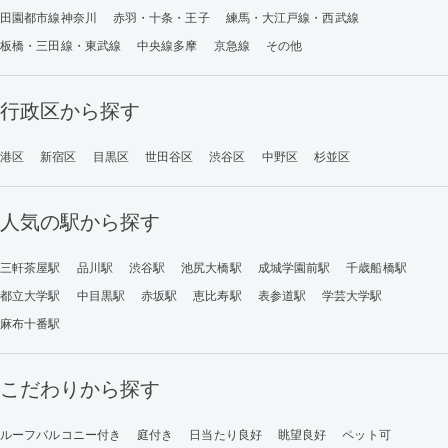
田園都市線神奈川
赤羽・十条・王子
練馬・大江戸線・西武線
板橋・三田線・東武線
中央線多摩
京急線
その他
行政区から探す
港区
新宿区
目黒区
世田谷区
渋谷区
中野区
杉並区
人気の駅から探す
三軒茶屋駅
品川駅
渋谷駅
池尻大橋駅
成城学園前駅
千歳船橋駅
都立大学駅
中目黒駅
赤坂駅
恵比寿駅
表参道駅
学芸大学駅
麻布十番駅
こだわりから探す
ルーフバルコニー付き
庭付き
日当たり良好
眺望良好
ペット可