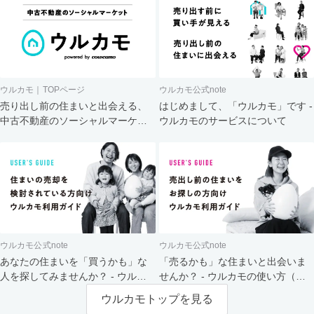
ウルカモ｜TOPページ
ウルカモ公式note
売り出し前の住まいと出会える、
はじめまして、「ウルカモ」です -
中古不動産のソーシャルマーケッ
ウルカモのサービスについて
ト
ウルカモ公式note
ウルカモ公式note
あなたの住まいを「買うかも」な
「売るかも」な住まいと出会いま
人を探してみませんか？ - ウルカ
せんか？ - ウルカモの使い方（買
モの使い方（売主さま向け）
主さま向け）
ウルカモトップを見る