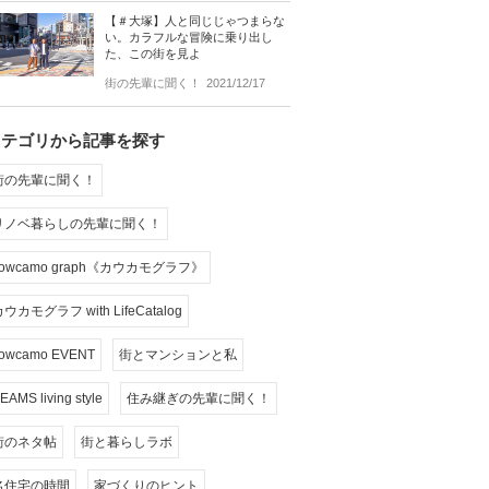
【＃大塚】人と同じじゃつまらな
い。カラフルな冒険に乗り出し
た、この街を見よ
街の先輩に聞く！
2021/12/17
カテゴリから記事を探す
街の先輩に聞く！
リノベ暮らしの先輩に聞く！
cowcamo graph《カウカモグラフ》
ウカモグラフ with LifeCatalog
owcamo EVENT
街とマンションと私
EAMS living style
住み継ぎの先輩に聞く！
街のネタ帖
街と暮らしラボ
名住宅の時間
家づくりのヒント