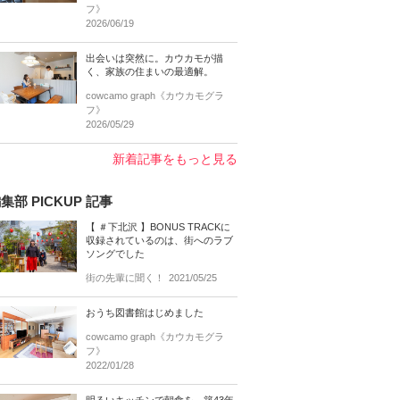
フ》
2026/06/19
出会いは突然に。カウカモが描
く、家族の住まいの最適解。
cowcamo graph《カウカモグラ
フ》
2026/05/29
新着記事をもっと見る
集部 PICKUP 記事
【 ＃下北沢 】BONUS TRACKに
収録されているのは、街へのラブ
ソングでした
街の先輩に聞く！
2021/05/25
おうち図書館はじめました
cowcamo graph《カウカモグラ
フ》
2022/01/28