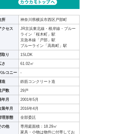
住所
神奈川県横浜市西区戸部町
アクセス
JR京浜東北線・根岸線・ブルー
ライン「桜木町」駅
京急本線「戸部」駅
ブルーライン「高島町」駅
間取り
1SLDK
広さ
61.02㎡
バルコニー
-
構造
鉄筋コンクリート造
総戸数
29戸
築年月
2001年5月
改装年月
2016年4月
管理形態
全部委託
その他
専用庭面積：18.29㎡
家具・小物は物件に付帯してお