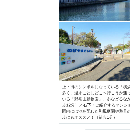
上・
街のシンボルになっている「横浜
多く、週末ごとにどこへ行こうか迷
いる「野毛山動物園」。あなどるな
歩12分）／
右下・
ご紹介するマンシ
園内には池を配した和風庭園や遊具
歩にもオススメ！（徒歩1分）