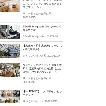
明るいキッチンで朝食を。築43年
のマンションを、カウカモスタッ
フがフルリノベ！
リノベ暮らしの先輩に聞く！
2020/09/15
BEAMS living style 001 -クールで
都会的な家-
BEAMS living style
2018/09/06
【恵比寿 × 秀和恵比寿レジデンス
× 守岡加奈多】
街とマンションと私
2020/12/27
ダイナミックなクジラが部屋を縦
断！ 建築家夫婦が自ら設計した、
運河沿い約80㎡のワンルーム
リノベ暮らしの先輩に聞く！
2019/01/17
【for FAMILY】リノベ暮らし ピッ
クアップ
家づくりのヒント
2022/03/23