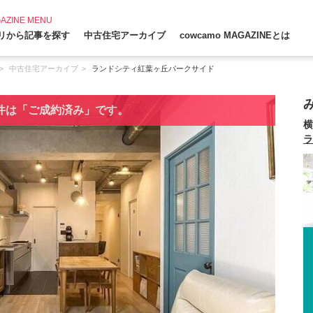
AZINE MENU
リから記事を探す
中古住宅アーカイブ
cowcamo MAGAZINEとは
中古住宅アーカイブ
ランドシティ紅葉ヶ丘パークサイド
件は「ご成約済み」です。
横
ラ