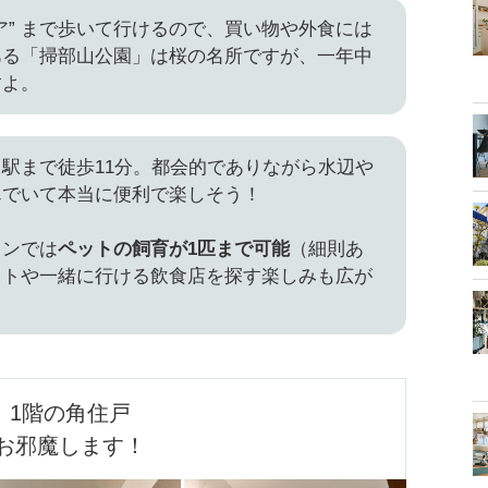
ア” まで歩いて行けるので、買い物や外食には
ある「掃部山公園」は桜の名所ですが、一年中
すよ。
駅まで徒歩11分。都会的でありながら水辺や
んでいて本当に便利で楽しそう！
ョンでは
ペットの飼育が1匹まで可能
（細則あ
ットや一緒に行ける飲食店を探す楽しみも広が
1階の角住戸

お邪魔します！