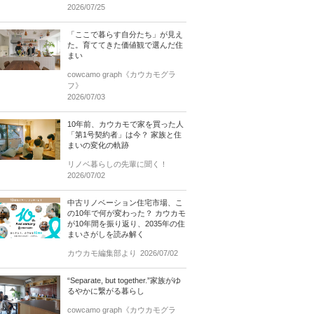
2026/07/25
「ここで暮らす自分たち」が見え
た。育ててきた価値観で選んだ住
まい
cowcamo graph《カウカモグラ
フ》
2026/07/03
10年前、カウカモで家を買った人
「第1号契約者」は今？ 家族と住
まいの変化の軌跡
リノベ暮らしの先輩に聞く！
2026/07/02
中古リノベーション住宅市場、こ
の10年で何が変わった？ カウカモ
が10年間を振り返り、2035年の住
まいさがしを読み解く
カウカモ編集部より
2026/07/02
“Separate, but together.”家族がゆ
るやかに繋がる暮らし
cowcamo graph《カウカモグラ