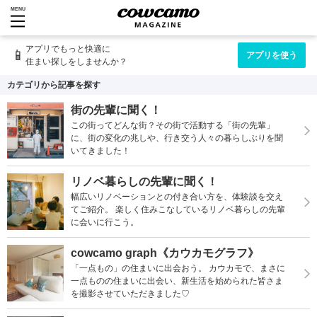
MENU
アプリでもっと快適に
📱
アプリを使う
住まい探しをしませんか？
カテゴリから記事を探す
街の先輩に聞く！
この街ってどんな街？その街で活動する「街の先輩」
に、街の変化の兆しや、行き交う人々の暮らしぶりを聞
いてきました！
リノベ暮らしの先輩に聞く！
幅広いリノベーションとの付き合い方を、体験談を交え
てご紹介。 楽しく住みこなしているリノベ暮らしの先輩
に会いに行こう。
cowcamo graph《カウカモグラフ》
「一点もの」の住まいに出会おう。 カウカモで、まさに
一点ものの住まいに出会い、新生活を始められた皆さま
を撮影させていただきました♡