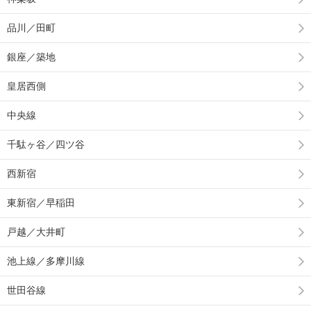
品川／田町
銀座／築地
皇居西側
中央線
千駄ヶ谷／四ツ谷
西新宿
東新宿／早稲田
戸越／大井町
池上線／多摩川線
世田谷線