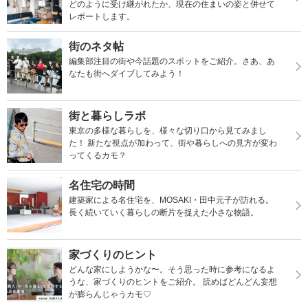
どのように受け継がれたか、現在の住まいの姿と併せて
レポートします。
街のネタ帖
編集部注目の街や今話題のスポットをご紹介。さあ、あ
なたも街へダイブしてみよう！
街と暮らしラボ
東京の多様な暮らしを、様々な切り口から見てみまし
た！ 新たな視点が加わって、街や暮らしへの見方が変わ
ってくるカモ？
名住宅の時間
建築家による名住宅を、MOSAKI・田中元子が訪れる。
長く続いていく暮らしの断片を捉えた小さな物語。
家づくりのヒント
どんな家にしようかな〜。そう思った時に参考になるよ
うな、家づくりのヒントをご紹介。 読めばどんどん妄想
が膨らんじゃうカモ♡