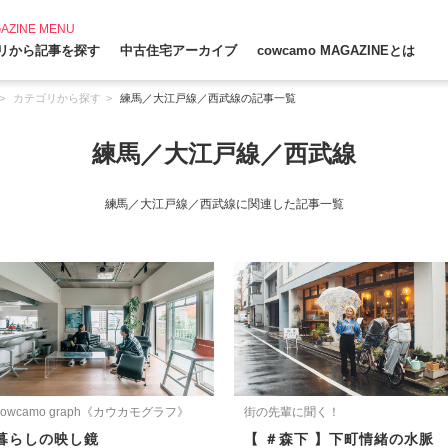
AZINE MENU
リから記事を探す
中古住宅アーカイブ
cowcamo MAGAZINEとは
カテゴリから探す
練馬／大江戸線／西武線の記事一覧
練馬／大江戸線／西武線
練馬／大江戸線／西武線に関連した記事一覧
cowcamo graph《カウカモグラフ》
街の先輩に聞く！
暮らしの映し鏡
【 ＃森下 】下町情緒の水脈