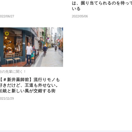
は、掘り当てられるのを待っ
いる
022/06/27
2022/05/06
街の先輩に聞く！
【＃新井薬師前】流行りモノも
好きだけど、王道も外せない。
伝統と新しい風が交錯する街
021/11/29