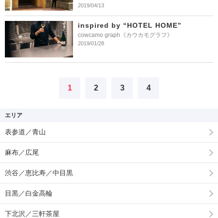
2019/04/13
inspired by “HOTEL HOME”
cowcamo graph《カウカモグラフ》
2019/01/28
1
2
3
4
エリア
表参道／青山
麻布／広尾
渋谷／恵比寿／中目黒
目黒／白金高輪
下北沢／三軒茶屋