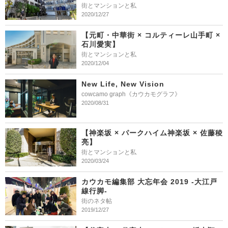
街とマンションと私
2020/12/27
【元町・中華街 × コルティーレ山手町 ×
石川愛実】
街とマンションと私
2020/12/04
New Life, New Vision
cowcamo graph《カウカモグラフ》
2020/08/31
【神楽坂 × パークハイム神楽坂 × 佐藤稜
亮】
街とマンションと私
2020/03/24
カウカモ編集部 大忘年会 2019 -大江戸
線行脚-
街のネタ帖
2019/12/27