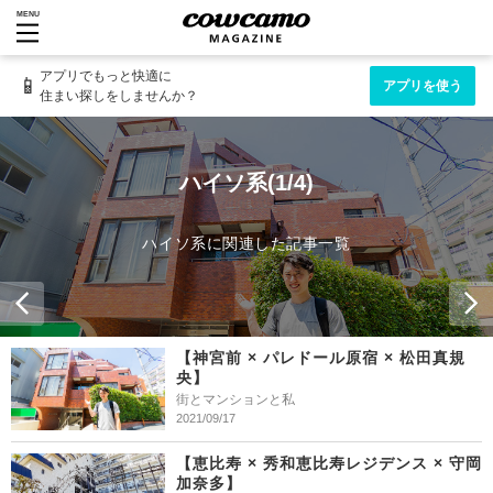
MENU
アプリでもっと快適に
📱
アプリを使う
住まい探しをしませんか？
ハイソ系(1/4)
ハイソ系に関連した記事一覧
【神宮前 × パレドール原宿 × 松田真規
央】
街とマンションと私
2021/09/17
【恵比寿 × 秀和恵比寿レジデンス × 守岡
加奈多】