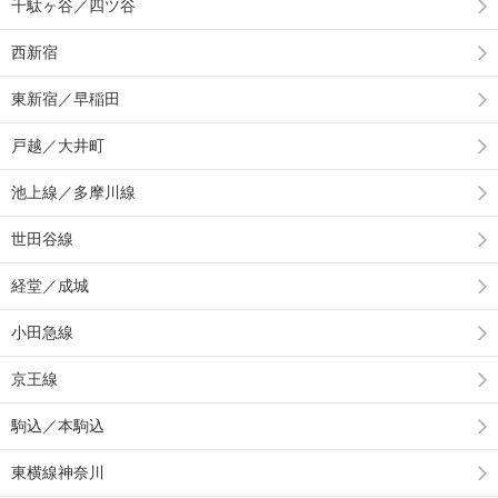
千駄ヶ谷／四ツ谷
西新宿
東新宿／早稲田
戸越／大井町
池上線／多摩川線
世田谷線
経堂／成城
小田急線
京王線
駒込／本駒込
東横線神奈川