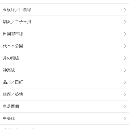
東横線／目黒線
駒沢／二子玉川
田園都市線
代々木公園
井の頭線
神楽坂
品川／田町
銀座／築地
皇居西側
中央線