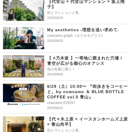
【代官山 × 代官山マンション × 坂上翔
子】
街とマンションと私
2019/10/10
My aesthetics -理想を追い求めて-
cowcamo graph《カウカモグラフ》
2019/09/20
【 #乃木坂 】一等地に囲まれた穴場！
青空が広がる都心のオアシス
街の先輩に聞く！
2019/09/05
6/29（土）10:00〜 『街歩きをコーヒー
と。by cowcamo ＆ BLUE BOTTLE
COFFEE vol.5 青山』
cowcamo EVENT
2019/06/12
【代々木上原 × イースタンホームズ上原
× 青山尚平】
街とマンションと私