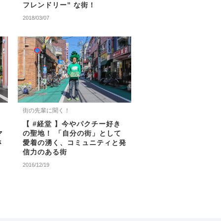
フレンドリー” な街！
2018/03/07
街の先輩に聞く！
【 #経堂 】今やパクチー好き
マ
の聖地！ 「自分の街」として
さ
愛着の湧く、コミュニティと発
信力のある街
2016/12/19