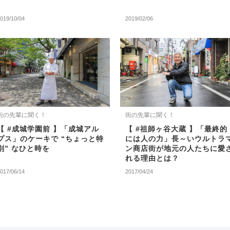
019/10/04
2019/02/06
街の先輩に聞く！
街の先輩に聞く！
【 #成城学園前 】「成城アル
【 #祖師ヶ谷大蔵 】「最終的
プス」のケーキで “ちょっと特
には人の力」長～いウルトラ
別” なひと時を
ン商店街が地元の人たちに愛
れる理由とは？
017/06/14
2017/04/24