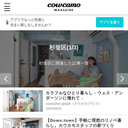
MENU
アプリでもっと快適に
📱
アプリを使う
住まい探しをしませんか？
杉並区(1/3)
杉並区に関連した記事一覧
カラフルなひとり暮らし - ウェス・アン
ダーソンに憧れて -
cowcamo graph《カウカモグラフ》
2024/09/24
【Down.town】手軽に理想のリノベ暮
らし。カウカモスタッフの家づくり