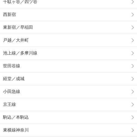
千駄ヶ谷／四ツ谷
西新宿
東新宿／早稲田
戸越／大井町
池上線／多摩川線
世田谷線
経堂／成城
小田急線
京王線
駒込／本駒込
東横線神奈川