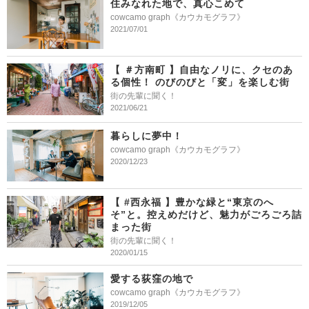
住みなれた地で、真心こめて
cowcamo graph《カウカモグラフ》
2021/07/01
【 ＃方南町 】自由なノリに、クセのあ
る個性！ のびのびと「変」を楽しむ街
街の先輩に聞く！
2021/06/21
暮らしに夢中！
cowcamo graph《カウカモグラフ》
2020/12/23
【 #西永福 】豊かな緑と“東京のへ
そ”と。控えめだけど、魅力がごろごろ詰
まった街
街の先輩に聞く！
2020/01/15
愛する荻窪の地で
cowcamo graph《カウカモグラフ》
2019/12/05