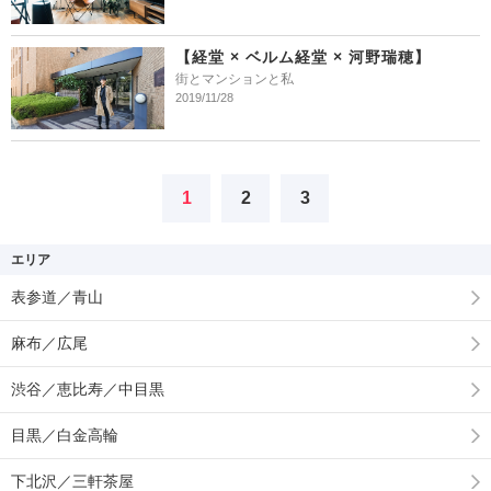
【経堂 × ベルム経堂 × 河野瑞穂】
街とマンションと私
2019/11/28
1
2
3
エリア
表参道／青山
麻布／広尾
渋谷／恵比寿／中目黒
目黒／白金高輪
下北沢／三軒茶屋