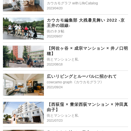
カウカモグラフ with LifeCatalog
2023/04/20
カウカモ編集部 大残暑見舞い 2022 -京
王井の頭線-
街のネタ帖
2022/09/07
【阿佐ヶ谷 × 成宗マンション × 井ノ口明
穂】
街とマンションと私
2022/08/18
広いリビングとルーバルに招かれて
cowcamo graph《カウカモグラフ》
2021/09/24
【西荻窪 × 豊栄西荻マンション × 沖田真
由子】
街とマンションと私
2021/07/23