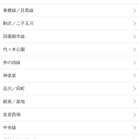
東横線／目黒線
駒沢／二子玉川
田園都市線
代々木公園
井の頭線
神楽坂
品川／田町
銀座／築地
皇居西側
中央線