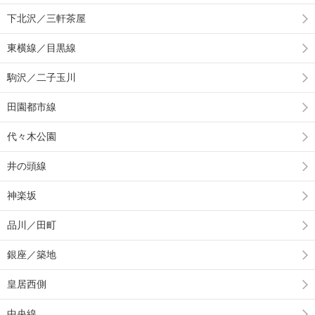
下北沢／三軒茶屋
東横線／目黒線
駒沢／二子玉川
田園都市線
代々木公園
井の頭線
神楽坂
品川／田町
銀座／築地
皇居西側
中央線