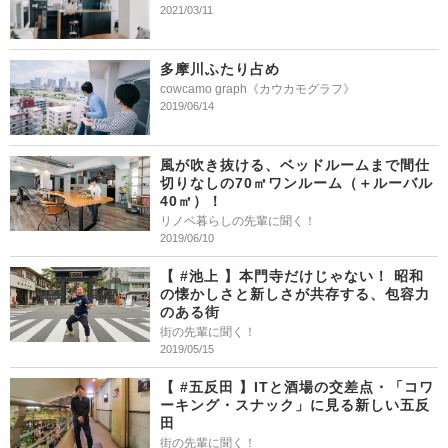
2021/03/11
多摩川ふたり占め
cowcamo graph《カウカモグラフ》
2019/06/14
風が吹き抜ける、ベッドルームまで間仕
切りなしの70㎡ワンルーム（＋ルーバル
40㎡）！
リノベ暮らしの先輩に聞く！
2019/06/10
【 #池上 】本門寺だけじゃない！ 昭和
の懐かしさと新しさが共存する、包容力
のある街
街の先輩に聞く！
2019/05/15
【 #五反田 】ITと酒場の交差点・「コワ
ーキング・スナック」に見る新しい五反
田
街の先輩に聞く！