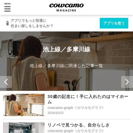
MENU
アプリでもっと快適に
📱
アプリを使う
住まい探しをしませんか？
池上線／多摩川線
池上線／多摩川線に関連した記事一覧
30歳の記念に！手に入れたのはマイホー
ム
cowcamo graph《カウカモグラフ》
2024/10/22
リノベで見つかる、自分らしさ
cowcamo graph《カウカモグラフ》