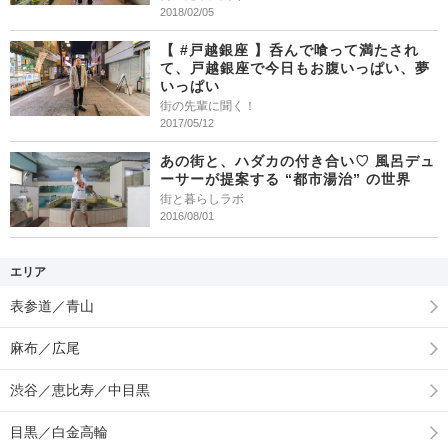
2018/02/05
【 #戸越銀座 】呑んで喰って満たされ
て、戸越銀座で今日もお腹いっぱい、夢
いっぱい
街の先輩に聞く！
2017/05/12
あの街と、ハダカの付き合い♡ 風呂デュ
ーサーが提案する “都市湯治” の世界
街と暮らしラボ
2016/08/01
エリア
表参道／青山
麻布／広尾
渋谷／恵比寿／中目黒
目黒／白金高輪