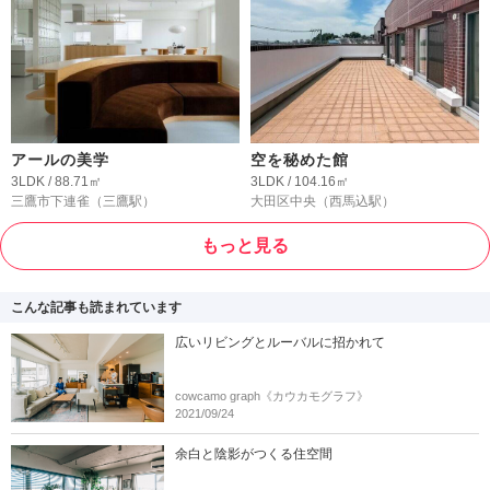
アールの美学
空を秘めた館
3LDK / 88.71㎡
3LDK / 104.16㎡
三鷹市下連雀
（三鷹駅）
大田区中央
（西馬込駅）
もっと見る
こんな記事も読まれています
広いリビングとルーバルに招かれて
cowcamo graph《カウカモグラフ》
2021/09/24
余白と陰影がつくる住空間