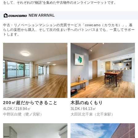
をして、それぞれの“物語”を集めた中古物件のオンラインマーケットです。
NEW ARRIVAL
中古・リノベーションマンションの売買サービス「cowcamo（カウカモ）」。暮
らしの妄想から購入、そして次の住まい手へのバトンパスまでも、一貫してサポー
トします。
200㎡超だからできること
木肌のぬくもり
4LDK / 218.94㎡
3LDK / 64.13㎡
中野区白鷺
（鷺ノ宮駅）
大田区北千束
（北千束駅）