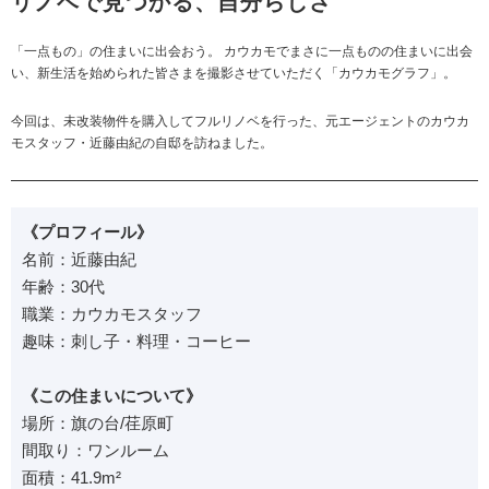
リノベで見つかる、自分らしさ
「一点もの」の住まいに出会おう。 カウカモでまさに一点ものの住まいに出会
い、新生活を始められた皆さまを撮影させていただく「カウカモグラフ」。
今回は、未改装物件を購入してフルリノベを行った、元エージェントのカウカ
モスタッフ・近藤由紀の自邸を訪ねました。
《プロフィール》
名前：近藤由紀
年齢：30代
職業：カウカモスタッフ
趣味：刺し子・料理・コーヒー
《この住まいについて》
場所：旗の台/荏原町
間取り：ワンルーム
面積：41.9m²