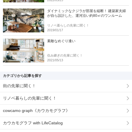
2022/03/25
ダイナミックなクジラが部屋を縦断！ 建築家夫婦
が自ら設計した、運河沿い約80㎡のワンルーム
リノベ暮らしの先輩に聞く！
2019/01/17
素敵なめぐり逢い
住み継ぎの先輩に聞く！
2021/05/13
カテゴリから記事を探す
街の先輩に聞く！
リノベ暮らしの先輩に聞く！
cowcamo graph《カウカモグラフ》
カウカモグラフ with LifeCatalog