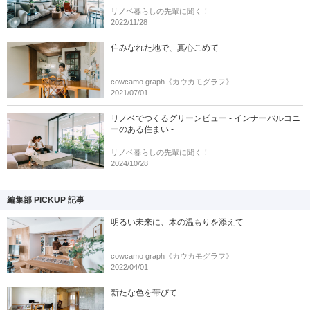
リノベ暮らしの先輩に聞く！
2022/11/28
住みなれた地で、真心こめて
cowcamo graph《カウカモグラフ》
2021/07/01
リノベでつくるグリーンビュー - インナーバルコニ
ーのある住まい -
リノベ暮らしの先輩に聞く！
2024/10/28
編集部 PICKUP 記事
明るい未来に、木の温もりを添えて
cowcamo graph《カウカモグラフ》
2022/04/01
新たな色を帯びて