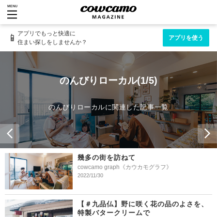
MENU
アプリでもっと快適に
📱
アプリを使う
住まい探しをしませんか？
のんびりローカル(1/5)
のんびりローカルに関連した記事一覧
幾多の街を訪ねて
cowcamo graph《カウカモグラフ》
2022/11/30
【＃九品仏】野に咲く花の品のよさを、
特製バタークリームで