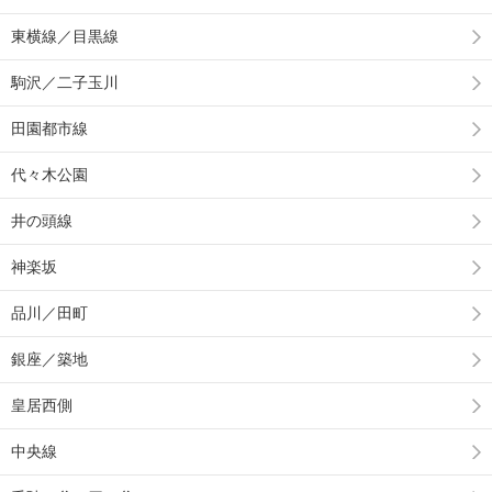
東横線／目黒線
駒沢／二子玉川
田園都市線
代々木公園
井の頭線
神楽坂
品川／田町
銀座／築地
皇居西側
中央線