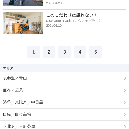
2021/01/28
このこだわりは譲れない！
cowcamo graph《カウカモグラフ》
2021/01/19
1
2
3
4
5
エリア
表参道／青山
麻布／広尾
渋谷／恵比寿／中目黒
目黒／白金高輪
下北沢／三軒茶屋