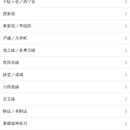
千駄ヶ谷／四ツ谷
西新宿
東新宿／早稲田
戸越／大井町
池上線／多摩川線
世田谷線
経堂／成城
小田急線
京王線
駒込／本駒込
東横線神奈川