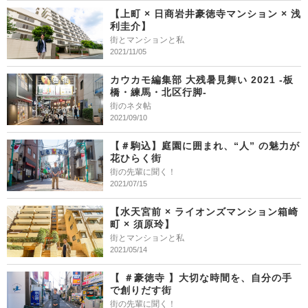
【上町 × 日商岩井豪徳寺マンション × 浅
利圭介】
街とマンションと私
2021/11/05
カウカモ編集部 大残暑見舞い 2021 -板
橋・練馬・北区行脚-
街のネタ帖
2021/09/10
【＃駒込】庭園に囲まれ、“人” の魅力が
花ひらく街
街の先輩に聞く！
2021/07/15
【水天宮前 × ライオンズマンション箱崎
町 × 須原玲】
街とマンションと私
2021/05/14
【 ＃豪徳寺 】大切な時間を、自分の手
で創りだす街
街の先輩に聞く！