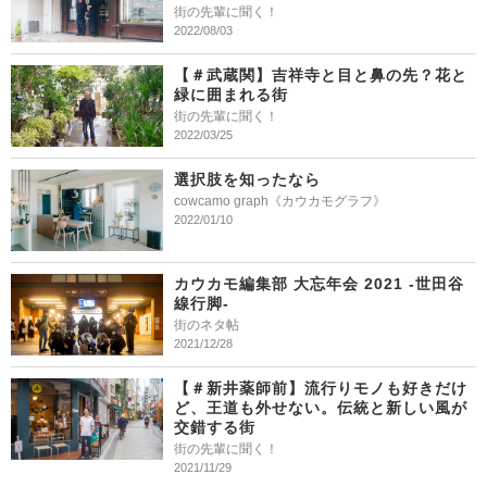
街の先輩に聞く！
2022/08/03
【＃武蔵関】吉祥寺と目と鼻の先？花と
緑に囲まれる街
街の先輩に聞く！
2022/03/25
選択肢を知ったなら
cowcamo graph《カウカモグラフ》
2022/01/10
カウカモ編集部 大忘年会 2021 -世田谷
線行脚-
街のネタ帖
2021/12/28
【＃新井薬師前】流行りモノも好きだけ
ど、王道も外せない。伝統と新しい風が
交錯する街
街の先輩に聞く！
2021/11/29