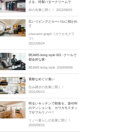
さを、特製バタークリームで
街の先輩に聞く！
2022/08/03
広いリビングとルーバルに招かれ
て
cowcamo graph《カウカモグラ
フ》
2021/09/24
BEAMS living style 001 -クールで
都会的な家-
BEAMS living style
2018/09/06
素敵なめぐり逢い
住み継ぎの先輩に聞く！
2021/05/13
明るいキッチンで朝食を。築43年
のマンションを、カウカモスタッ
フがフルリノベ！
リノベ暮らしの先輩に聞く！
2020/09/15