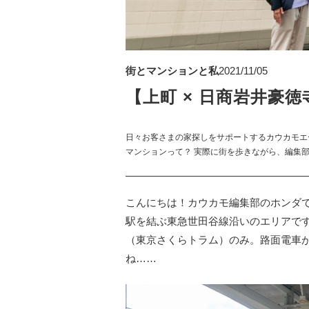
街とマンションと私
2021/11/05
【上町 × 日商岩井豪徳
日々お客さまの家探しをサポートするカウカモエ
マンションって？ 実際に街を歩きながら、編集
こんにちは！カウカモ編集部のホンダ
駅を結ぶ東急世田谷線沿いのエリアで
（東京さくらトラム）のみ。路面電車
ね……