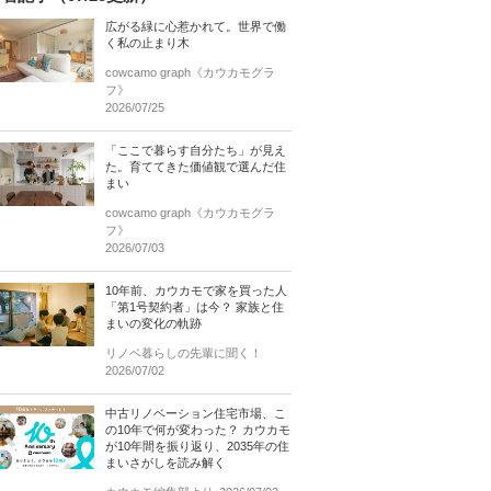
広がる緑に心惹かれて。世界で働
く私の止まり木
cowcamo graph《カウカモグラ
フ》
2026/07/25
「ここで暮らす自分たち」が見え
た。育ててきた価値観で選んだ住
まい
cowcamo graph《カウカモグラ
フ》
2026/07/03
10年前、カウカモで家を買った人
「第1号契約者」は今？ 家族と住
まいの変化の軌跡
リノベ暮らしの先輩に聞く！
2026/07/02
中古リノベーション住宅市場、こ
の10年で何が変わった？ カウカモ
が10年間を振り返り、2035年の住
まいさがしを読み解く