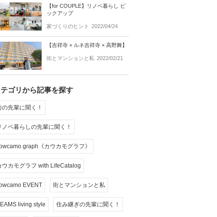
【for COUPLE】リノベ暮らし ピ
ックアップ
家づくりのヒント
2022/04/24
【吉祥寺 × ルネ吉祥寺 × 高野舞】
街とマンションと私
2022/02/21
カテゴリから記事を探す
街の先輩に聞く！
リノベ暮らしの先輩に聞く！
cowcamo graph《カウカモグラフ》
ウカモグラフ with LifeCatalog
owcamo EVENT
街とマンションと私
EAMS living style
住み継ぎの先輩に聞く！