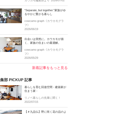
カウカモ編集部より
2026/07/02
“Separate, but together.”家族がゆ
るやかに繋がる暮らし
cowcamo graph《カウカモグラ
フ》
2026/06/19
出会いは突然に。カウカモが描
く、家族の住まいの最適解。
cowcamo graph《カウカモグラ
フ》
2026/05/29
新着記事をもっと見る
集部 PICKUP 記事
暮らしを育む回遊空間 - 建築家が
住まう家 -
リノベ暮らしの先輩に聞く！
2022/07/15
【＃九品仏】野に咲く花の品のよ