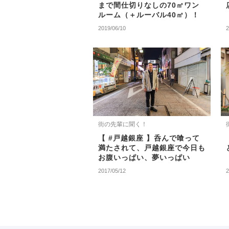
まで間仕切りなしの70㎡ワン
ルーム（＋ルーバル40㎡）！
2019/06/10
2
街の先輩に聞く！
【 #戸越銀座 】呑んで喰って
満たされて、戸越銀座で今日も
お腹いっぱい、夢いっぱい
2017/05/12
2