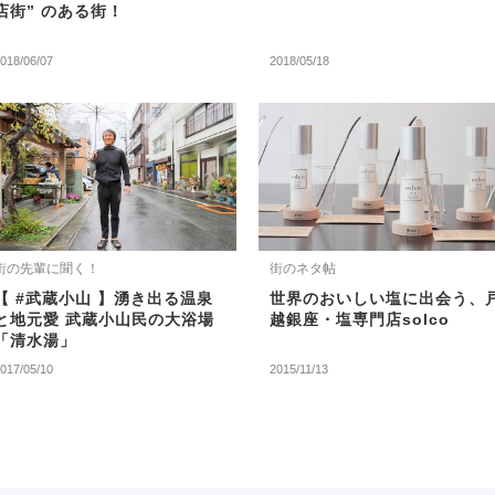
店街” のある街！
018/06/07
2018/05/18
街の先輩に聞く！
街のネタ帖
【 #武蔵小山 】湧き出る温泉
世界のおいしい塩に出会う、
と地元愛 武蔵小山民の大浴場
越銀座・塩専門店solco
「清水湯」
017/05/10
2015/11/13