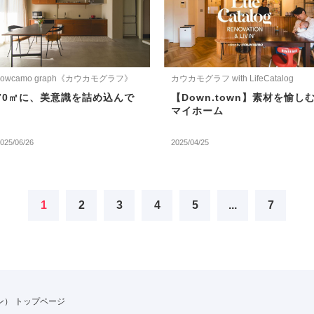
cowcamo graph《カウカモグラフ》
カウカモグラフ with LifeCatalog
70㎡に、美意識を詰め込んで
【Down.town】素材を愉し
マイホーム
025/06/26
2025/04/25
1
2
3
4
5
...
7
ジン） トップページ