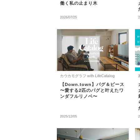
働く私の止まり木
2026/07/25
2
カウカモグラフ with LifeCatalog
【Down.town】パグ＆ピース
〜愛する2匹のパグと叶えたワ
ンダフルリノベ〜
2025/12/05
2