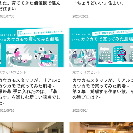
えた。育ててきた価値観で選ん
「ちょうどいい」住まい。
だ住まい
026/07/03
2026/02/21
家づくりのヒント
家づくりのヒント
カウカモスタッフが、リアルに
カウカモスタッフが、リアル
カウカモで買ってみた劇場 -
カウカモで買ってみた劇場 -
最終幕 手に入れたのは、「暮
第２幕 覚醒する住まい欲。
らす」を楽しむ新しい視点でし
の時プロは？-
た-
025/09/16
2025/08/14