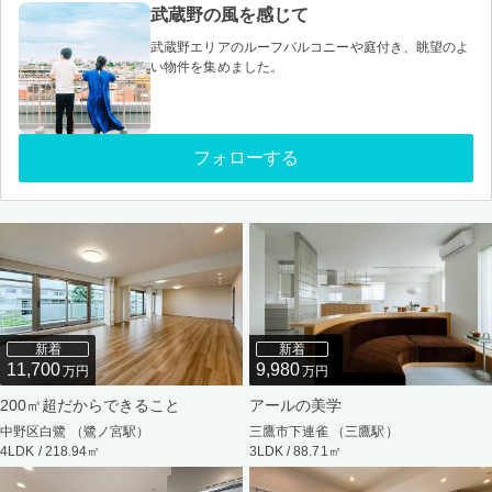
武蔵野の風を感じて
武蔵野エリアのルーフバルコニーや庭付き、眺望のよ
い物件を集めました。
フォローする
新着
新着
11,700
9,980
万円
万円
200㎡超だからできること
アールの美学
中野区白鷺 （鷺ノ宮駅）
三鷹市下連雀 （三鷹駅）
4LDK / 218.94㎡
3LDK / 88.71㎡