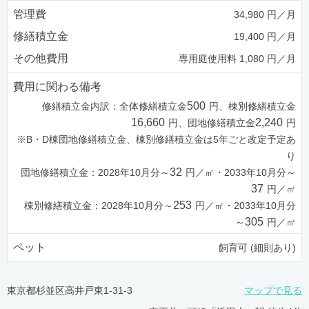
管理費
34,980 円／月
修繕積立金
19,400 円／月
その他費用
専用庭使用料 1,080 円／月
費用に関わる備考
500
修繕積立金内訳：全体修繕積立金
円、棟別修繕積立金
16,660
2,240
円、団地修繕積立金
円
※B・D棟団地修繕積立金、棟別修繕積立金は5年ごと改定予定あ
り
32
団地修繕積立金：2028年10月分～
円／㎡・2033年10月分～
37
円／㎡
253
棟別修繕積立金：2028年10月分～
円／㎡・2033年10月分
305
～
円／㎡
ペット
飼育可 (細則あり)
東京都杉並区高井戸東1-31-3
マップで見る