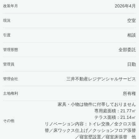
2026年4月
改装年月
空室
現況
相談
引渡
全部委託
管理形態
日勤
管理員
三井不動産レジデンシャルサービス
管理会社
所有権
土地権利
家具・小物は物件に付帯しておりません
専用庭面積：21.77㎡
テラス面積：21.14㎡
その他
リノベーション内容：トイレ交換／全クロス張
替／床ワックス仕上げ／クッションフロア張替
／寝室壁設置／寝室床張替 他