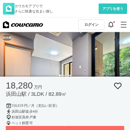
カウカモアプリで
アプリを使う
さらに快適な住まい探し
ログイン
全26枚
18,280
万円
浜田山駅 / 3LDK / 82.89㎡
516,019 円／月（支払い目安）
浜田山駅徒歩4分
杉並区高井戸東
ペット飼育可