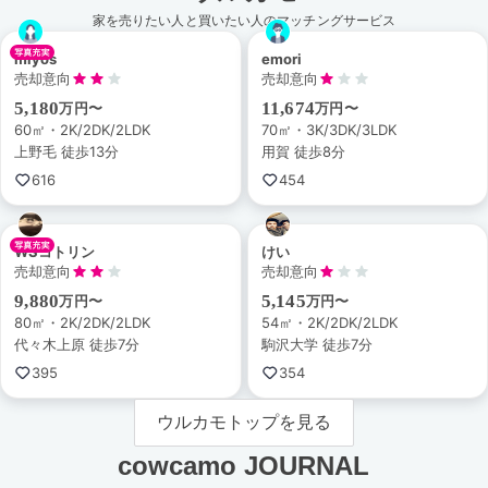
家を売りたい人と買いたい人のマッチングサービス
miyos
emori
売却意向
売却意向
5,180
11,674
万円〜
万円〜
60㎡・2K/2DK/2LDK
70㎡・3K/3DK/3LDK
上野毛 徒歩13分
用賀 徒歩8分
616
454
WSコトリン
けい
売却意向
売却意向
9,880
5,145
万円〜
万円〜
80㎡・2K/2DK/2LDK
54㎡・2K/2DK/2LDK
代々木上原 徒歩7分
駒沢大学 徒歩7分
395
354
ウルカモトップを見る
cowcamo JOURNAL