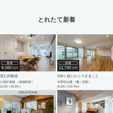
とれたて新着
新着
新着
6,080
11,700
万円
万円
育む距離感
200㎡超だからできること
江東区東陽 （東陽町駅）
中野区白鷺 （鷺ノ宮駅）
2LDK / 58.90㎡
4LDK / 218.94㎡
OPEN ROOM