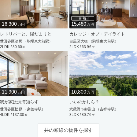
新着
16,300
15,480
万円
万円
レトリバーと、陽だまりと
カレッジ・オブ・デイライト
世田谷区池尻 （駒場東大前駅）
目黒区大橋 （駒場東大前駅）
2LDK / 80.60㎡
2LDK / 63.96㎡
11,900
10,800
万円
万円
我が家は渋滞知らず
いいのかしら？
世田谷区松原 （豪徳寺駅）
武蔵野市御殿山 （吉祥寺駅）
4LDK / 137.30㎡
3LDK / 80.76㎡
井の頭線の物件を探す