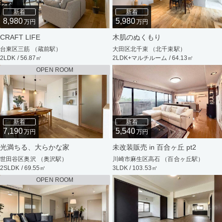
新着
新着
8,980
5,980
万円
万円
CRAFT LIFE
木肌のぬくもり
台東区三筋 （蔵前駅）
大田区北千束 （北千束駅）
2LDK / 56.87㎡
2LDK+マルチルーム / 64.13㎡
OPEN ROOM
新着
新着
7,190
5,540
万円
万円
光満ちる、大らかな家
未改装販売 in 百合ヶ丘 pt2
世田谷区奥沢 （奥沢駅）
川崎市麻生区高石 （百合ヶ丘駅）
2SLDK / 69.55㎡
3LDK / 103.53㎡
OPEN ROOM