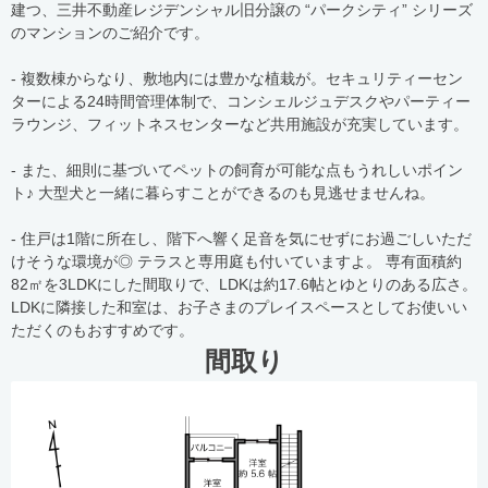
建つ、三井不動産レジデンシャル旧分譲の “パークシティ” シリーズ
のマンションのご紹介です。
- 複数棟からなり、敷地内には豊かな植栽が。セキュリティーセン
ターによる24時間管理体制で、コンシェルジュデスクやパーティー
ラウンジ、フィットネスセンターなど共用施設が充実しています。
- また、細則に基づいてペットの飼育が可能な点もうれしいポイン
ト♪ 大型犬と一緒に暮らすことができるのも見逃せませんね。
- 住戸は1階に所在し、階下へ響く足音を気にせずにお過ごしいただ
けそうな環境が◎ テラスと専用庭も付いていますよ。 専有面積約
82㎡を3LDKにした間取りで、LDKは約17.6帖とゆとりのある広さ。
LDKに隣接した和室は、お子さまのプレイスペースとしてお使いい
ただくのもおすすめです。
間取り