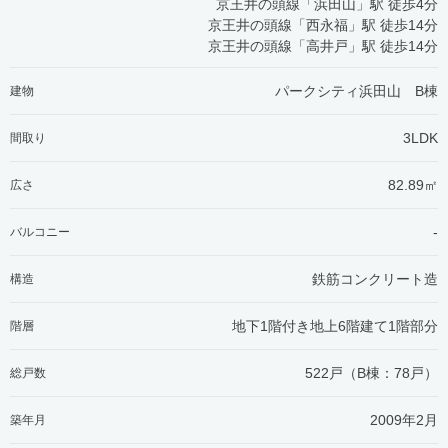
京王井の頭線「浜田山」駅 徒歩4分
京王井の頭線「西永福」駅 徒歩14分
京王井の頭線「高井戸」駅 徒歩14分
パークシティ浜田山 B棟
建物
3LDK
間取り
82.89㎡
広さ
-
バルコニー
鉄筋コンクリート造
構造
地下1階付き地上6階建て1階部分
階層
522戸（B棟：78戸）
総戸数
2009年2月
築年月