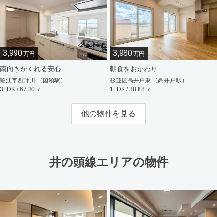
3,990
3,980
万円
万円
南向きがくれる安心
朝食をおかわり
狛江市西野川 （国領駅）
杉並区高井戸東 （高井戸駅）
3LDK / 67.30㎡
1LDK / 38.88㎡
他の物件を見る
井の頭線エリアの物件