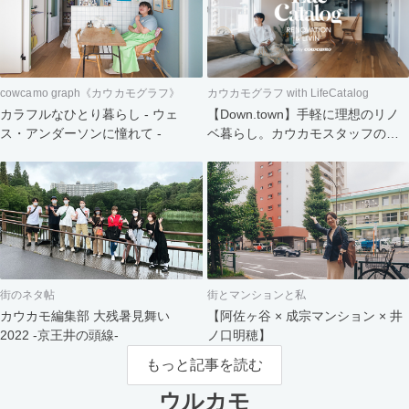
cowcamo graph《カウカモグラフ》
カウカモグラフ with LifeCatalog
カラフルなひとり暮らし - ウェ
【Down.town】手軽に理想のリノ
ス・アンダーソンに憧れて -
ベ暮らし。カウカモスタッフの家
づくり
街のネタ帖
街とマンションと私
カウカモ編集部 大残暑見舞い
【阿佐ヶ谷 × 成宗マンション × 井
2022 -京王井の頭線-
ノ口明穂】
もっと記事を読む
ウルカモ