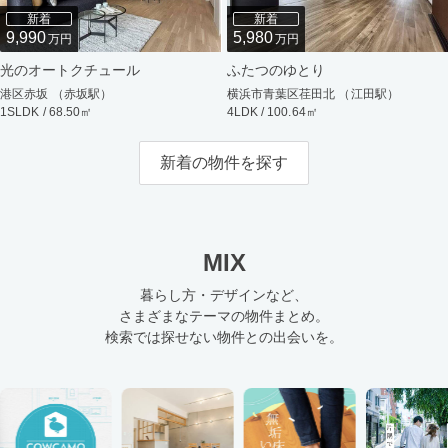
新着
新着
9,990
5,980
万円
万円
光のオートクチュール
ふたつのゆとり
港区赤坂 （赤坂駅）
横浜市青葉区荏田北 （江田駅）
1SLDK / 68.50㎡
4LDK / 100.64㎡
新着の物件を探す
MIX
暮らし方・デザインなど、
さまざまなテーマの物件まとめ。
検索では探せない物件との出会いを。