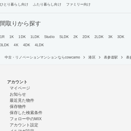
ひとり暮らし向け
ふたり暮らし向け
ファミリー向け
間取りから探す
1R
1K
1DK
1LDK
Studio
SLDK
2K
2DK
2LDK
3K
3DK
3LDK
4K
4DK
4LDK
中古・リノベーションマンションならcowcamo
港区
表参道駅
表
アカウント
マイページ
お知らせ
最近見た物件
保存物件
保存した検索条件
フォロー中のMIX
アカウント設定
メルマガ設定