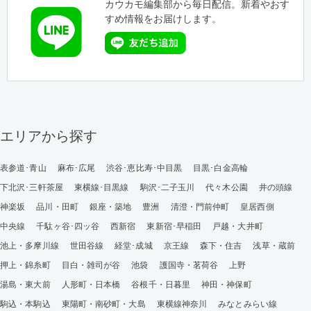
カウカモ編集部から毎日配信。新着やおす
すめ情報をお届けします。
エリアから探す
表参道･青山
麻布･広尾
渋谷･恵比寿･中目黒
目黒･白金高輪
下北沢･三軒茶屋
東横線･目黒線
駒沢･二子玉川
代々木公園
井の頭線
神楽坂
品川・田町
銀座・築地
豊洲
清澄・門前仲町
皇居西側
中央線
千駄ヶ谷･四ッ谷
西新宿
東新宿･早稲田
戸越・大井町
池上・多摩川線
世田谷線
経堂･成城
京王線
森下・住吉
浅草・蔵前
押上・錦糸町
目白・雑司が谷
池袋
護国寺・茗荷谷
上野
湯島・東大前
人形町・日本橋
谷根千・日暮里
神田・神保町
駒込・本駒込
東陽町・南砂町・大島
東横線神奈川
みなとみらい線