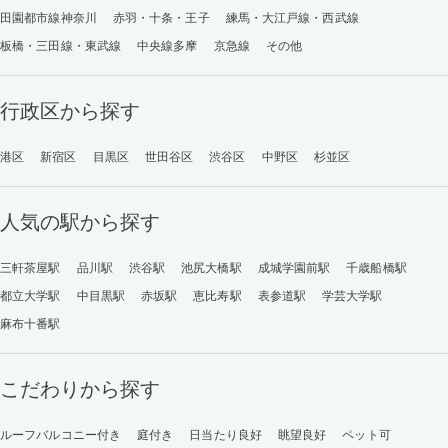
田園都市線神奈川
赤羽・十条・王子
練馬・大江戸線・西武線
板橋・三田線・東武線
中央線多摩
京急線
その他
行政区から探す
港区
新宿区
目黒区
世田谷区
渋谷区
中野区
杉並区
人気の駅から探す
三軒茶屋駅
品川駅
渋谷駅
池尻大橋駅
成城学園前駅
千歳船橋駅
都立大学駅
中目黒駅
赤坂駅
恵比寿駅
表参道駅
学芸大学駅
麻布十番駅
こだわりから探す
ルーフバルコニー付き
庭付き
日当たり良好
眺望良好
ペット可