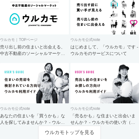
ウルカモ｜TOPページ
ウルカモ公式note
売り出し前の住まいと出会える、
はじめまして、「ウルカモ」です -
中古不動産のソーシャルマーケッ
ウルカモのサービスについて
ト
ウルカモ公式note
ウルカモ公式note
あなたの住まいを「買うかも」な
「売るかも」な住まいと出会いま
人を探してみませんか？ - ウルカ
せんか？ - ウルカモの使い方（買
モの使い方（売主さま向け）
主さま向け）
ウルカモトップを見る