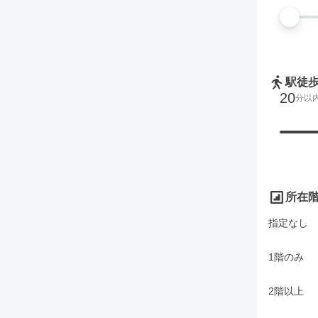
駅徒
20
分以
所在
指定なし
1階のみ
2階以上