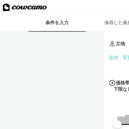
検
条件を入力
保存した条
索
条
条
件
件
フ
立地
を
ォ
入
ー
追加・変
力
ム
価格
下限な