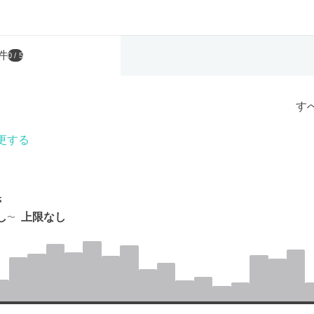
件
0
/ 5
す
更する
帯
し
上限なし