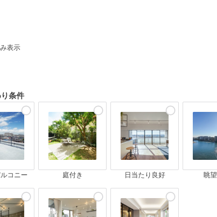
ト
み表示
わり条件
バルコニー
庭付き
日当たり良好
眺望