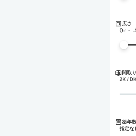
広さ
0
㎡
間取
2K / D
築年
指定な