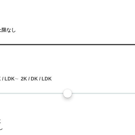
上限なし
り
K / LDK
2K / DK / LDK
数
し