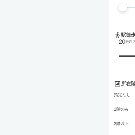
駅徒
20
分以
所在
指定なし
1階のみ
2階以上