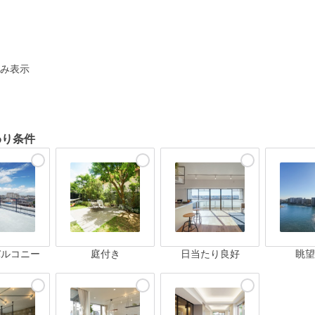
ト
み表示
わり条件
バルコニー
庭付き
日当たり良好
眺望