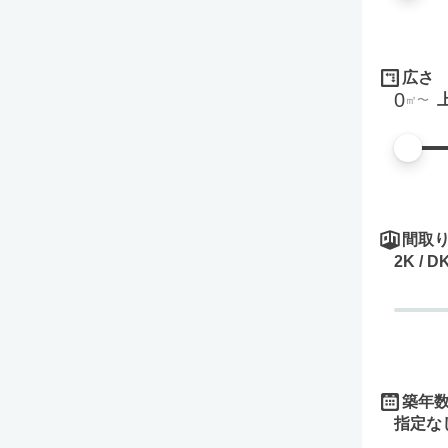
広さ
0
㎡
間取
2K / D
築年
指定な