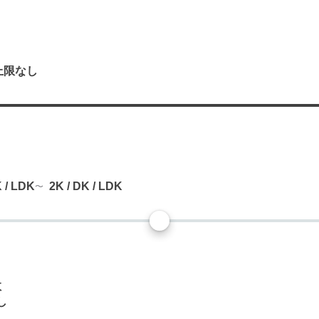
上限なし
り
K / LDK
2K / DK / LDK
数
し