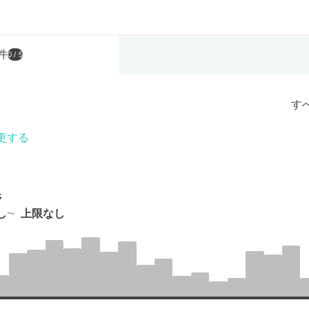
件
0
/ 5
す
更する
帯
し
上限なし