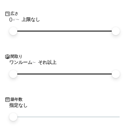
広さ
0
上限なし
㎡
間取り
ワンルーム
それ以上
築年数
指定なし