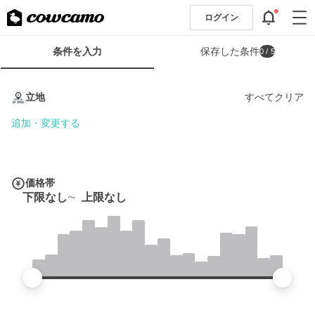
ログイン
検
条件を入力
保存した条件
0
/ 5
索
条
条
件
件
立地
すべてクリア
フ
を
ォ
入
追加・変更する
ー
力
ム
価格帯
下限なし
上限なし