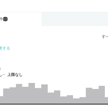
件
0
/ 5
す
更する
帯
し
上限なし