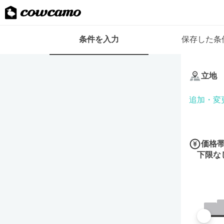
検
条件を入力
保存した条
索
条
条
件
件
フ
立地
を
ォ
入
ー
追加・変
力
ム
価格
下限な