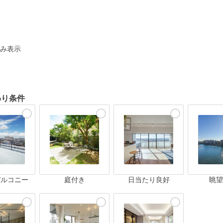
ト
み表示
わり条件
バルコニー
庭付き
日当たり良好
眺望