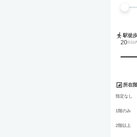
駅徒
20
分以
所在
指定なし
1階のみ
2階以上