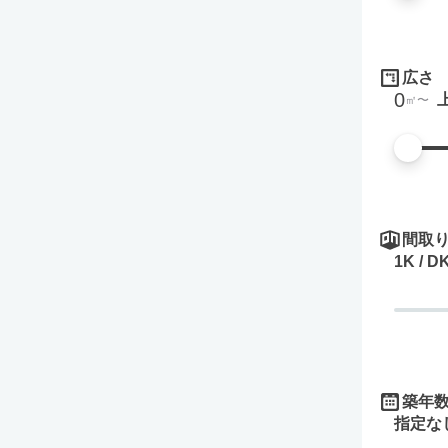
広さ
0
㎡
間取
1K / D
築年
指定な