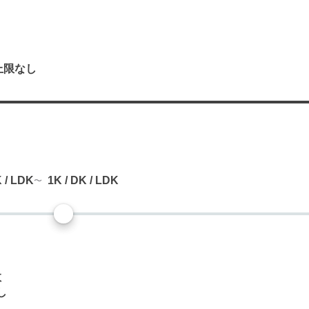
上限なし
り
K / LDK
1K / DK / LDK
数
し