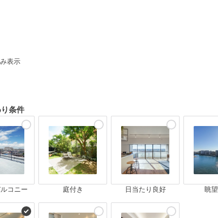
ト
み表示
わり条件
バルコニー
庭付き
日当たり良好
眺望