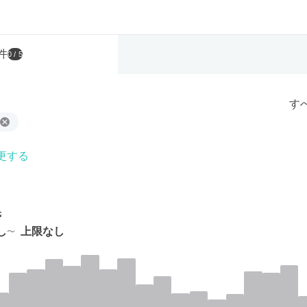
件
0
/ 5
す
更する
帯
し
上限なし