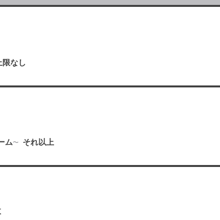
上限なし
り
ーム
それ以上
数