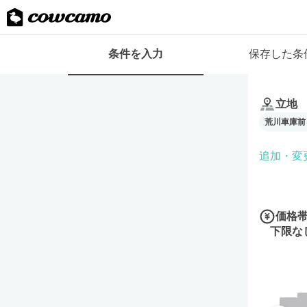
検
条件を入力
保存した条
索
条
条
件
件
フ
立地
を
ォ
荒川車庫前
入
ー
力
ム
追加・変
価格
下限な