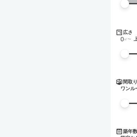
広さ
0
㎡
間取
ワンル
築年