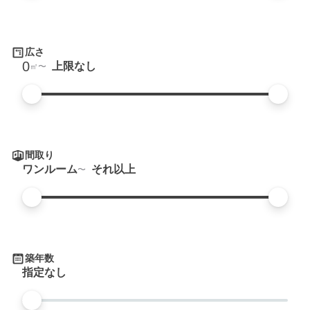
広さ
0
上限なし
㎡
間取り
ワンルーム
それ以上
築年数
指定なし