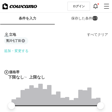
ログイン
検
条件を入力
保存した条件
0
/ 5
索
条
条
件
件
立地
すべてクリア
フ
を
ォ
荒川七丁目
入
ー
力
追加・変更する
ム
価格帯
下限なし
上限なし