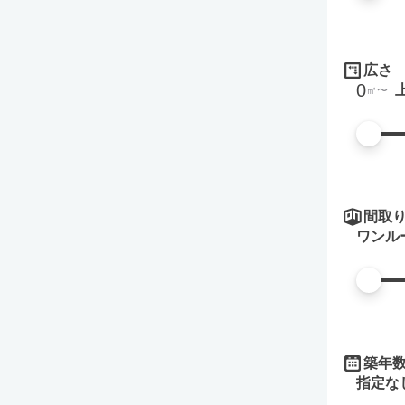
広さ
0
㎡
間取
ワンル
築年
指定な