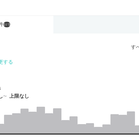
件
0
/ 5
す
更する
帯
し
上限なし