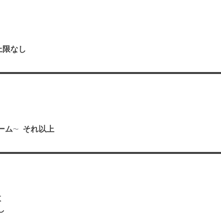
上限なし
り
ーム
それ以上
数
し