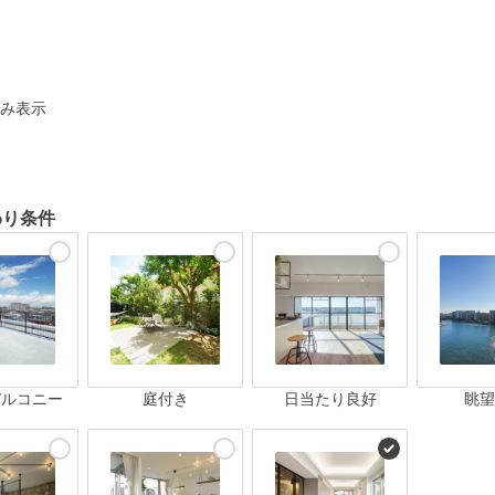
ト
み表示
わり条件
バルコニー
庭付き
日当たり良好
眺望