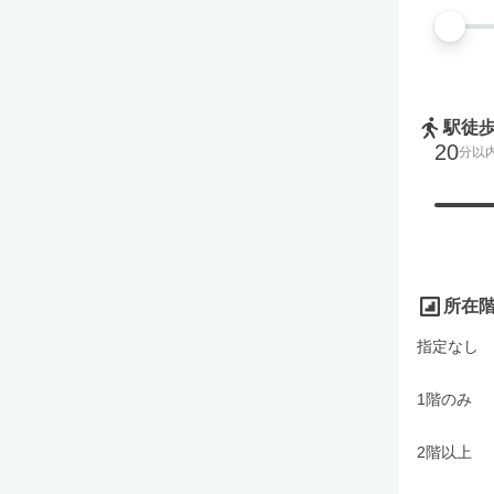
駅徒
20
分以
所在
指定なし
1階のみ
2階以上