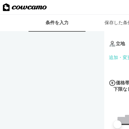
検
条件を入力
保存した条
索
条
条
件
件
フ
立地
を
ォ
入
ー
追加・変
力
ム
価格
下限な