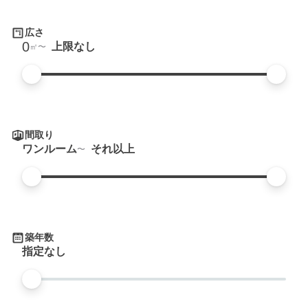
広さ
0
上限なし
㎡
間取り
ワンルーム
それ以上
築年数
指定なし