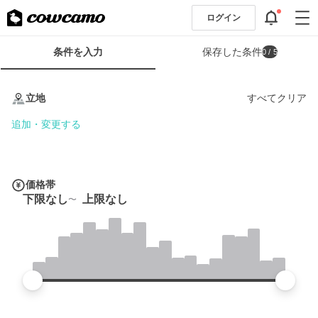
ログイン
検
条件を入力
保存した条件
0
/ 5
索
条
条
件
件
立地
すべてクリア
フ
を
ォ
入
追加・変更する
ー
力
ム
価格帯
下限なし
上限なし