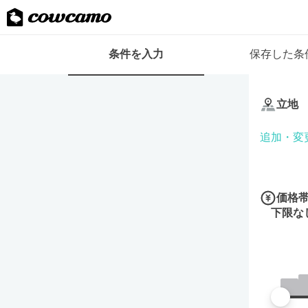
検
条件を入力
保存した条
索
条
条
件
件
フ
立地
を
ォ
入
ー
追加・変
力
ム
価格
下限な