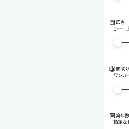
広さ
0
㎡
間取
ワンル
築年
指定な