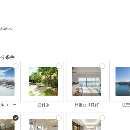
ト
み表示
わり条件
バルコニー
庭付き
日当たり良好
眺望