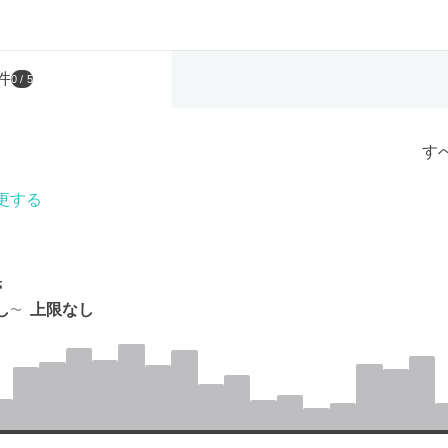
件
0
/ 5
す
更する
帯
し
上限なし