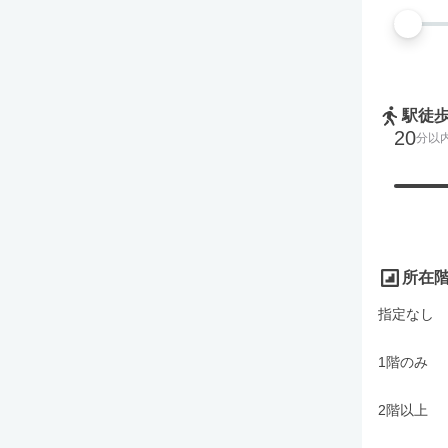
駅徒
20
分以
所在
指定なし
1階のみ
2階以上