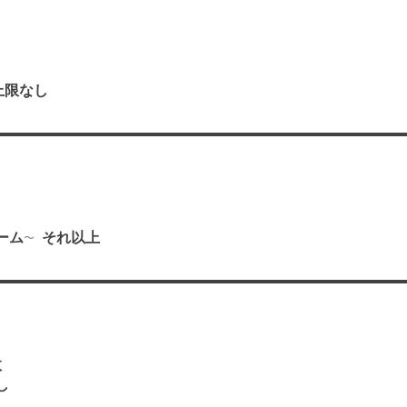
上限なし
り
ーム
それ以上
数
し