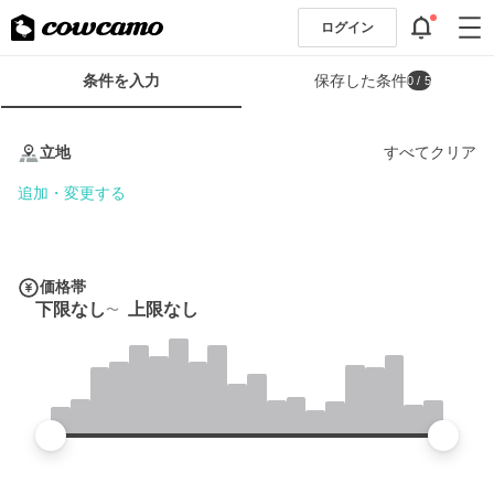
ログイン
検
条件を入力
保存した条件
0
/ 5
索
条
条
件
件
立地
すべてクリア
フ
を
ォ
入
追加・変更する
ー
力
ム
価格帯
下限なし
上限なし