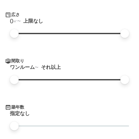
広さ
0
上限なし
㎡
間取り
ワンルーム
それ以上
築年数
指定なし